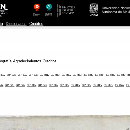
ía
Diccionarios
Créditos
iografía
Agradecimientos
Creditos
_829v
387_830r
387_830v
387_831r
387_831v
387_832r
387_832v
387_833r
387_833v
387_834r
387_834v
387_835r
38
845r
387_845v
387_846r
387_846v
387_847r
387_847v
387_848r
387_848v
387_849r
387_849v
387_855r
387_855v
387