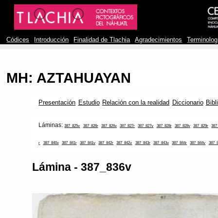
Códices
Introducción
Finalidad de Tlachia
Agradecimientos
Terminolog
MH: AZTAHUAYAN
Presentación
Estudio
Relación con la realidad
Diccionario
Bibl
Láminas:
387_825v
387_826r
387_826v
387_827r
387_827v
387_828r
387_828v
387_829r
387
r
387_840v
387_841r
387_841v
387_842r
387_842v
387_843r
387_843v
387_844r
387_844v
387_
Lámina - 387_836v