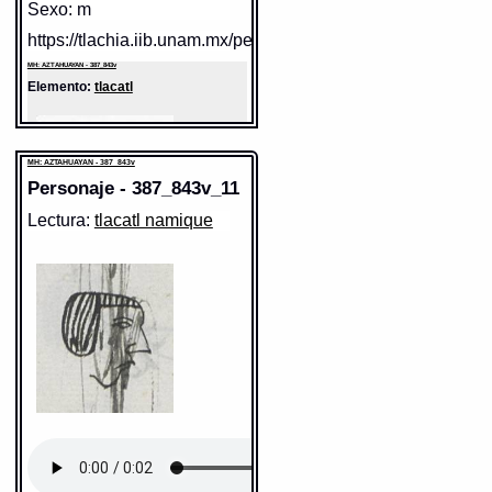
http://www.gdn.unam.mx/contexto/11615
Sexo: m
https://tlachia.iib.unam.mx/personaje/387_843v_09
MH: AZTAHUAYAN - 387_843v
Elemento:
tlacatl
MH: AZTAHUAYAN - 387_843v
Personaje - 387_843v_11
Lectura:
tlacatl namique
Sentido: hombre
Valor fonético: tlacatl
https://tlachia.iib.unam.mx/elemento/01.01.01
tlacatl
Paleografía:
tlacatl
Grafía normalizada:
tlacatl