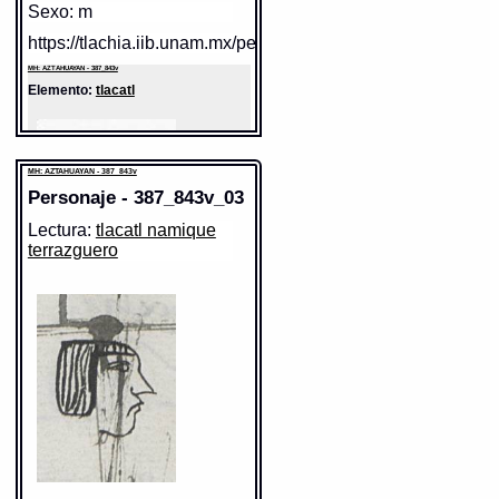
Sexo: m
https://tlachia.iib.unam.mx/personaje/387_843v_01
MH: AZTAHUAYAN - 387_843v
Elemento:
tlacatl
MH: AZTAHUAYAN - 387_843v
Personaje - 387_843v_03
Lectura:
tlacatl namique
terrazguero
Sentido: hombre
Valor fonético: tlacatl
https://tlachia.iib.unam.mx/elemento/01.01.01
tlacatl
Paleografía:
tlacatl
Grafía normalizada:
tlacatl