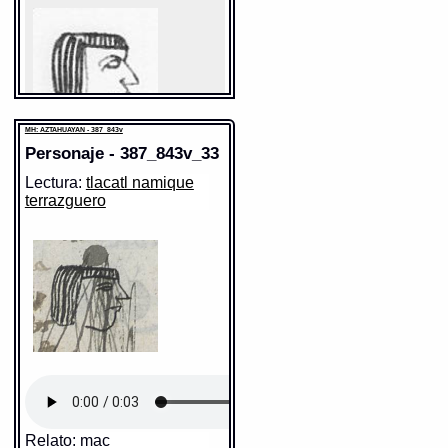
la Web
http://www.gdn.unam.mx/contexto/11615
MH: AZTAHUAYAN - 387_843v
Personaje - 387_843v_33
Lectura:
tlacatl namique
terrazguero
Sentido: hombre
Valor fonético: tlacatl
https://tlachia.iib.unam.mx/elemento/01.01.01
tlacatl
Paleografía:
tlacatl
Grafía normalizada:
tlacatl
Tipo:
r.n.
Traducción uno:
persona
Traducción dos:
persona
Diccionario:
Arenas
Contexto:
PERSONA
tlacatl
= persona (Palabras que
comunmente se suelen dezir
nombrando diversas cosas: 2, 133)
Relato: mac