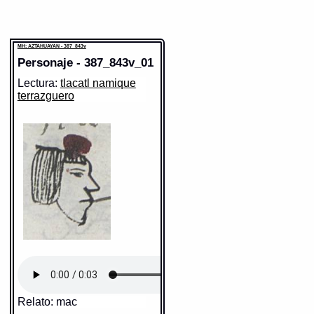
MH: AZTAHUAYAN - 387_843v
Personaje - 387_843v_01
Lectura:
tlacatl namique
terrazguero
Relato: mac