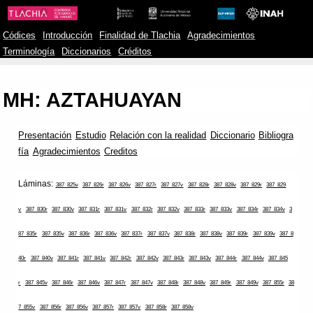
Códices
Introducción
Finalidad de Tlachia
Agradecimientos
Terminología
Diccionarios
Créditos
MH: AZTAHUAYAN
Presentación
Estudio
Relación con la realidad
Diccionario
Bibliogra
fía
Agradecimientos
Creditos
Láminas:
387_825v
387_826r
387_826v
387_827r
387_827v
387_828r
387_828v
387_829r
387_829
v
387_830r
387_830v
387_831r
387_831v
387_832r
387_832v
387_833r
387_833v
387_834r
387_834v
3
87_835r
387_835v
387_836r
387_836v
387_837r
387_837v
387_838r
387_838v
387_839r
387_839v
387_8
40r
387_840v
387_841r
387_841v
387_842r
387_842v
387_843r
387_843v
387_844r
387_844v
387_845
r
387_845v
387_846r
387_846v
387_847r
387_847v
387_848r
387_848v
387_849r
387_849v
387_855r
38
7_855v
387_856r
387_856v
387_857r
387_857v
387_858r
387_858v