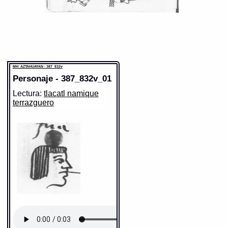
MH: AZTAHUAYAN - 387_832v
Personaje - 387_832v_01
Lectura:
tlacatl namique
terrazguero