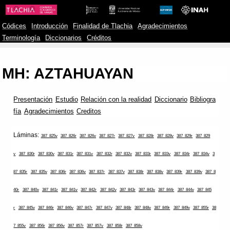
Códices
Introducción
Finalidad de Tlachia
Agradecimientos
Terminología
Diccionarios
Créditos
MH: AZTAHUAYAN
Presentación
Estudio
Relación con la realidad
Diccionario
Bibliogra
fía
Agradecimientos
Creditos
Láminas:
387_825v
387_826r
387_826v
387_827r
387_827v
387_828r
387_828v
387_829r
387_829
v
387_830r
387_830v
387_831r
387_831v
387_832r
387_832v
387_833r
387_833v
387_834r
387_834v
3
87_835r
387_835v
387_836r
387_836v
387_837r
387_837v
387_838r
387_838v
387_839r
387_839v
387_8
40r
387_840v
387_841r
387_841v
387_842r
387_842v
387_843r
387_843v
387_844r
387_844v
387_845
r
387_845v
387_846r
387_846v
387_847r
387_847v
387_848r
387_848v
387_849r
387_849v
387_855r
38
7_855v
387_856r
387_856v
387_857r
387_857v
387_858r
387_858v