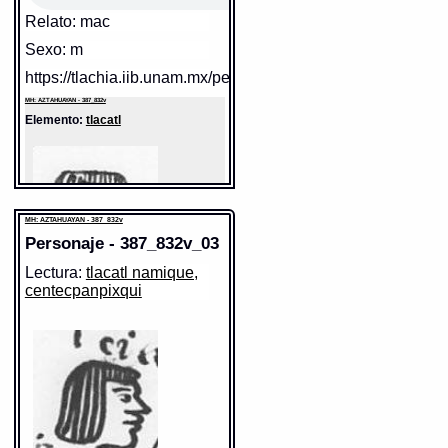
Relato: mac
Sexo: m
https://tlachia.iib.unam.mx/personaje/387_832v_01
MH: AZTAHUAYAN - 387_832v
Elemento:
tlacatl
MH: AZTAHUAYAN - 387_832v
Personaje - 387_832v_03
Lectura:
tlacatl namique,
centecpanpixqui
Sentido: hombre
Valor fonético: tlacatl
https://tlachia.iib.unam.mx/elemento/01.01.01