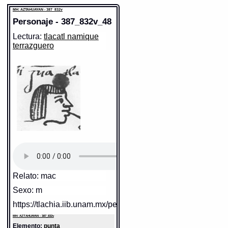
MH: AZTAHUAYAN - 387_832v
Personaje - 387_832v_48
Lectura:
tlacatl namique
terrazguero
Sentido:
https://tlachia.iib.unam.mx/elemento/09.09.10
MH: AZTAHUAYAN - 387_832v
Elemento:
tlacatl
Relato: mac
Sexo: m
https://tlachia.iib.unam.mx/personaje/387_832v_48
MH: AZTAHUAYAN - 387_832v
Elemento:
punta