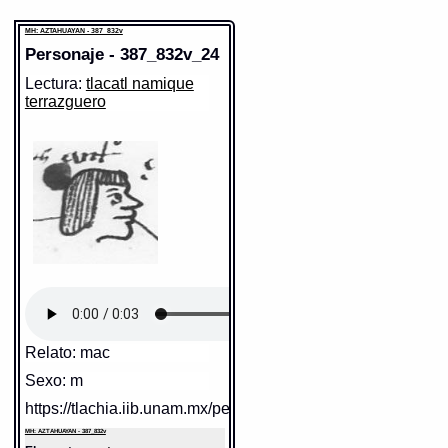
MH: AZTAHUAYAN - 387_832v
Personaje - 387_832v_24
Lectura:
tlacatl namique
terrazguero
Sentido:
https://tlachia.iib.unam.mx/elemento/09.09.10
MH: AZTAHUAYAN - 387_832v
Elemento:
tlacatl
Relato: mac
Sexo: m
https://tlachia.iib.unam.mx/personaje/387_832v_24
MH: AZTAHUAYAN - 387_832v