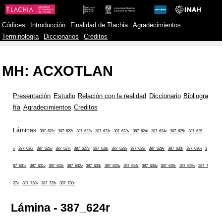
Códices
Introducción
Finalidad de Tlachia
Agradecimientos
Terminología
Diccionarios
Créditos
MH: ACXOTLAN
Presentación
Estudio
Relación con la realidad
Diccionario
Bibliogra
fía
Agradecimientos
Creditos
Láminas:
387_621r
387_622r
387_622v
387_623r
387_623v
387_624r
387_624v
387_625r
387_625
v
387_626r
387_626v
387_627r
387_627v
387_628r
387_628v
387_629r
387_629v
387_630r
387_630v
3
87_631r
387_631v
387_632r
387_632v
387_633r
387_633v
387_634r
387_634v
387_635r
387_635v
387_7
27v
387_728v
387_729r
387_730r
Lámina - 387_624r