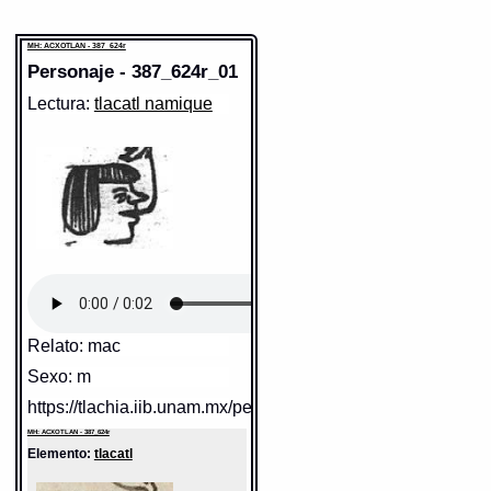
MH: ACXOTLAN - 387_624r
Personaje - 387_624r_01
Lectura:
tlacatl namique
Relato: mac
Sexo: m
https://tlachia.iib.unam.mx/personaje/387_624r_01
MH: ACXOTLAN - 387_624r
Elemento:
tlacatl