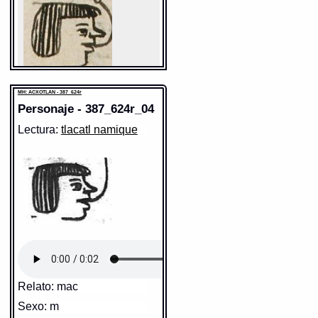
MH: ACXOTLAN - 387_624r
Personaje - 387_624r_04
Lectura:
tlacatl namique
Sentido: hombre
Valor fonético: tlacatl
https://tlachia.iib.unam.mx/elemento/01.01.01
tlacatl
Paleografía:
tlacatl
Grafía normalizada:
tlacatl
Tipo:
r.n.
Traducción uno:
persona
Traducción dos:
persona
Diccionario:
Arenas
Contexto:
PERSONA
tlacatl
= persona (Palabras que
comunmente se suelen dezir
nombrando diversas cosas: 2, 133)
Relato: mac
Fuente:
1611 Arenas
Sexo: m
Gran Diccionario Náhuatl [en línea].