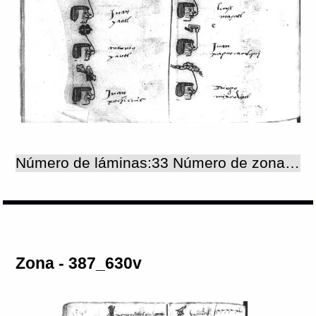
Número de láminas:33 Número de zonas:33
Zona - 387_630v