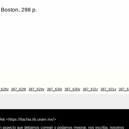
 Boston, 298 p.
_628v
387_629r
387_629v
387_630r
387_630v
387_631r
387_631v
387_6
Web <https://tlachia.iib.unam.mx/>
ún aspecto que debamos corregir o podamos mejorar, nos escriba, nosotros