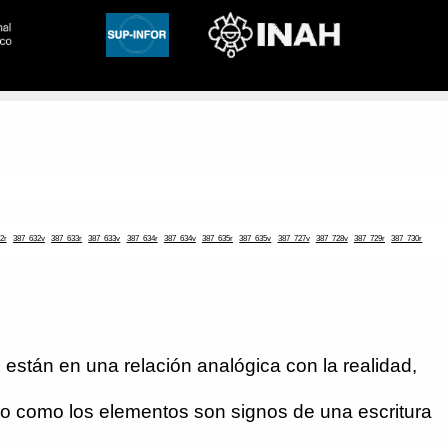
2r
387_632v
387_633r
387_633v
387_634r
387_634v
387_635r
387_635v
387_727v
387_728v
387_729r
387_730r
están en una relación analógica con la realidad,
ro como los elementos son signos de una escritura