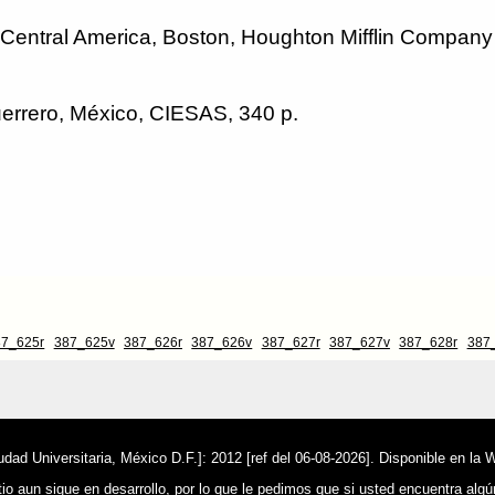
 Central America, Boston, Houghton Mifflin Company
uerrero, México, CIESAS, 340 p.
87_625r
387_625v
387_626r
387_626v
387_627r
387_627v
387_628r
387
ad Universitaria, México D.F.]: 2012 [ref del 06-08-2026]. Disponible en la 
o aun sigue en desarrollo, por lo que le pedimos que si usted encuentra alg