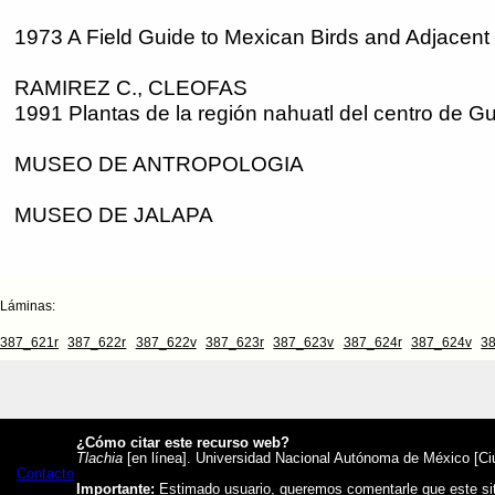
1973 A Field Guide to Mexican Birds and Adjacent
RAMIREZ C., CLEOFAS
1991 Plantas de la región nahuatl del centro de G
MUSEO DE ANTROPOLOGIA
MUSEO DE JALAPA
Láminas:
387_621r
387_622r
387_622v
387_623r
387_623v
387_624r
387_624v
3
¿Cómo citar este recurso web?
Tlachia
[en línea]. Universidad Nacional Autónoma de México [Ciud
Contacto
Importante:
Estimado usuario, queremos comentarle que este siti