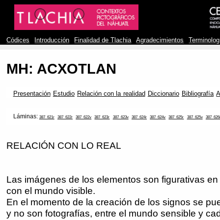
Códices
Introducción
Finalidad de Tlachia
Agradecimientos
Terminolog
MH: ACXOTLAN
Presentación
Estudio
Relación con la realidad
Diccionario
Bibliografía
A
Láminas:
387_621r
387_622r
387_622v
387_623r
387_623v
387_624r
387_624v
387_625r
387_625v
387_626
RELACIÓN CON LO REAL
Las imágenes de los elementos son figurativas en 
con el mundo visible.
En el momento de la creación de los signos se pu
y no son fotografías, entre el mundo sensible y cad