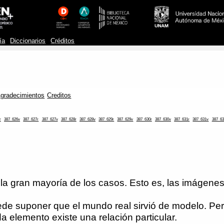
ía
Diccionarios
Créditos
gradecimientos
Creditos
r
387_626v
387_627r
387_627v
387_628r
387_628v
387_629r
387_629v
387_630r
387_630v
387_631r
387_631v
387_63
la gran mayoría de los casos. Esto es, las imágenes 
ede suponer que el mundo real sirvió de modelo. Pe
a elemento existe una relación particular.