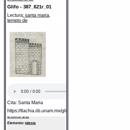
Glifo - 387_621r_01
Lectura
: santa maria,
templo de
Cita: Santa Maria
https://tlachia.iib.unam.mx/glifo/387_621r_01
MH: ACXOTLAN - 387_621r
Elemento:
iglesia