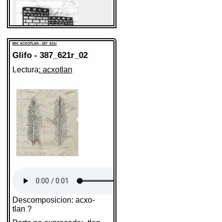
MH: ACXOTLAN - 387_621r
Glifo - 387_621r_02
Lectura
: acxotlan
Sentido:
Valor fonético: ?
https://tlachia.iib.unam.mx/elemento/05.01.31
Descomposicion: acxo-
tlan ?