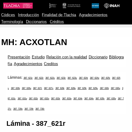
Códices
Introducción
Finalidad de Tlachia
Agradecimientos
Terminología
Diccionarios
Créditos
MH: ACXOTLAN
Presentación
Estudio
Relación con la realidad
Diccionario
Bibliogra
fía
Agradecimientos
Creditos
Láminas:
387_621r
387_622r
387_622v
387_623r
387_623v
387_624r
387_624v
387_625r
387_625
v
387_626r
387_626v
387_627r
387_627v
387_628r
387_628v
387_629r
387_629v
387_630r
387_630v
3
87_631r
387_631v
387_632r
387_632v
387_633r
387_633v
387_634r
387_634v
387_635r
387_635v
387_7
27v
387_728v
387_729r
387_730r
Lámina - 387_621r