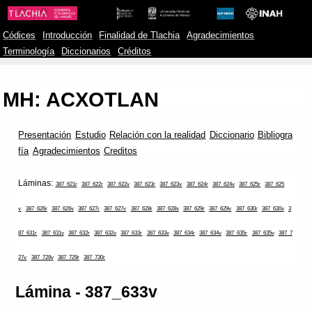
Códices
Introducción
Finalidad de Tlachia
Agradecimientos
Terminología
Diccionarios
Créditos
MH: ACXOTLAN
Presentación
Estudio
Relación con la realidad
Diccionario
Bibliogra
fía
Agradecimientos
Creditos
Láminas:
387_621r
387_622r
387_622v
387_623r
387_623v
387_624r
387_624v
387_625r
387_625
v
387_626r
387_626v
387_627r
387_627v
387_628r
387_628v
387_629r
387_629v
387_630r
387_630v
3
87_631r
387_631v
387_632r
387_632v
387_633r
387_633v
387_634r
387_634v
387_635r
387_635v
387_7
27v
387_728v
387_729r
387_730r
Lámina - 387_633v