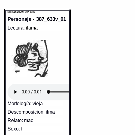
MH: ACXOTLAN - 387_633v
Personaje - 387_633v_01
Lectura:
ilama
Morfología: vieja
Descomposicion: ilma
Relato: mac
Sexo: f