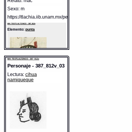
Relato: mac
Sexo: m
https://tlachia.iib.unam.mx/personaje/387_812v_01
MH: TEOTLALTZINCO - 387_812v
Elemento:
punta
MH: TEOTLALTZINCO - 387_812v
Personaje - 387_812v_03
Lectura:
cihua
namiqueque
Sentido:
https://tlachia.iib.unam.mx/elemento/09.09.10
MH: TEOTLALTZINCO - 387_812v
Elemento:
tlacatl