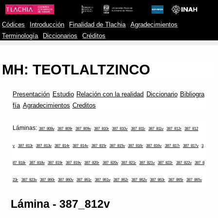
Códices
Introducción
Finalidad de Tlachia
Agradecimientos
Terminología
Diccionarios
Créditos
MH: TEOTLALTZINCO
Presentación
Estudio
Relación con la realidad
Diccionario
Bibliogra
fía
Agradecimientos
Creditos
Láminas:
387_808v
387_809r
387_809v
387_810r
387_810v
387_811r
387_811v
387_812r
387_812
v
387_813r
387_813v
387_814r
387_814v
387_815r
387_815v
387_816r
387_816v
387_817r
387_817v
3
87_818r
387_818v
387_819r
387_819v
387_820r
387_820v
387_821r
387_821v
387_822r
387_822v
387_8
23r
387_823v
387_860r
387_860v
387_861r
387_861v
387_862r
387_862v
387_863r
387_865r
387_865v
Lámina - 387_812v