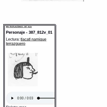
MH: TEOTLALTZINCO - 387_812v
Personaje - 387_812v_01
Lectura:
tlacatl namique
terrazguero