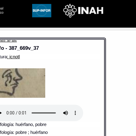
ENCO - 387_669v
fo - 387_669v_37
tura
: icnotl
fología: huérfano, pobre
fología: pobre ; huérfano