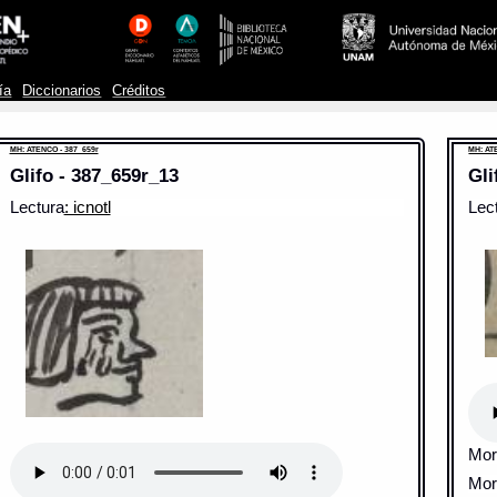
ía
Diccionarios
Créditos
MH: ATENCO - 387_659r
MH: AT
Glifo - 387_659r_13
Gli
Lectura
: icnotl
Lec
Mor
Mor