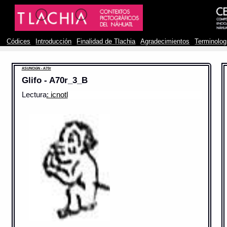
Códices
Introducción
Finalidad de Tlachia
Agradecimientos
Terminolog
ASUNCIóN - A70r
Glifo - A70r_3_B
Lectura
: icnotl