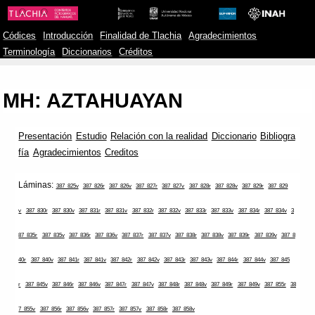
Códices
Introducción
Finalidad de Tlachia
Agradecimientos
Terminología
Diccionarios
Créditos
MH: AZTAHUAYAN
Presentación
Estudio
Relación con la realidad
Diccionario
Bibliogra
fía
Agradecimientos
Creditos
Láminas:
387_825v
387_826r
387_826v
387_827r
387_827v
387_828r
387_828v
387_829r
387_829
v
387_830r
387_830v
387_831r
387_831v
387_832r
387_832v
387_833r
387_833v
387_834r
387_834v
3
87_835r
387_835v
387_836r
387_836v
387_837r
387_837v
387_838r
387_838v
387_839r
387_839v
387_8
40r
387_840v
387_841r
387_841v
387_842r
387_842v
387_843r
387_843v
387_844r
387_844v
387_845
r
387_845v
387_846r
387_846v
387_847r
387_847v
387_848r
387_848v
387_849r
387_849v
387_855r
38
7_855v
387_856r
387_856v
387_857r
387_857v
387_858r
387_858v