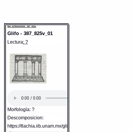
MH: AZTAHUAYAN - 387_825v
Glifo - 387_825v_01
Lectura
: ?
Morfología: ?
Descomposicion:
https://tlachia.iib.unam.mx/glifo/387_825v_01