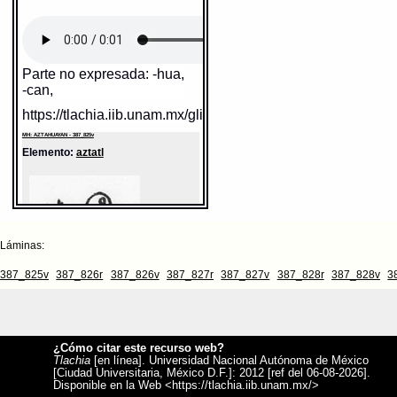
Parte no expresada: -hua,
-can,
https://tlachia.iib.unam.mx/glifo/387_825v_02
Sentido:
MH: AZTAHUAYAN - 387_825v
Elemento:
aztatl
Valor fonético: ?
https://tlachia.iib.unam.mx/elemento/05.99.99
Láminas:
387_825v
387_826r
387_826v
387_827r
387_827v
387_828r
387_828v
3
¿Cómo citar este recurso web?
Tlachia
[en línea]. Universidad Nacional Autónoma de México
[Ciudad Universitaria, México D.F.]: 2012 [ref del 06-08-2026].
Sentido: garza
Disponible en la Web <https://tlachia.iib.unam.mx/>