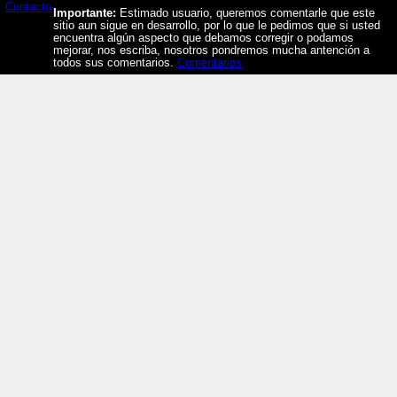
Valor fonético: azta
Contacto
Importante:
Estimado usuario, queremos comentarle que este
https://tlachia.iib.unam.mx/elemento/02.01.05
sitio aun sigue en desarrollo, por lo que le pedimos que si usted
encuentra algún aspecto que debamos corregir o podamos
mejorar, nos escriba, nosotros pondremos mucha antención a
todos sus comentarios.
Comentarios
aztatl
Paleografía:
aztatl
Grafía normalizada:
aztatl
Tipo:
r.n.
Traducción uno:
garza
Traducción dos:
garza
Diccionario:
Arenas
Contexto:
GARZA
aztatl
= garça (Nombres de aves
silvestres, y domesticas: 1, 54)
aztatl
= garça (Nombres de aves
silvestres, y domesticas: 2, 151)
Fuente:
1611 Arenas
Gran Diccionario Náhuatl [en línea].
Universidad Nacional Autónoma de
México [Ciudad Universitaria, México
D.F.]: 2012 [29-08-2020]. Disponible en
la Web
http://www.gdn.unam.mx/contexto/10240