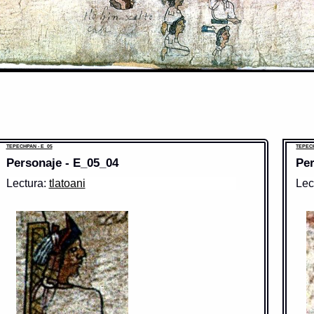
TEPECHPAN - E_05
TEPECH
Personaje - E_05_04
Per
Lectura:
tlatoani
Lec