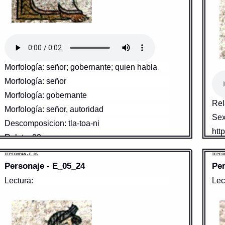
Morfología: señor; gobernante; quien habla
Morfología: señor
Morfología: gobernante
Rel
Morfología: señor, autoridad
Sex
Descomposicion: tla-toa-ni
htt
Relato: 03
Sexo: m
TEPECHPAN - E_05
TEPECH
ahui
Pale
Personaje - E_05_24
Per
https://tlachia.iib.unam.mx/personaje/E_05_04
Gra
Pref
Lectura:
Lec
Tip
tlatoani
Tra
Paleografía:
tlahtoani
Tra
Grafía normalizada:
tlatoani
Dic
Traducción uno:
amo
Con
Traducción dos:
amo
Fue