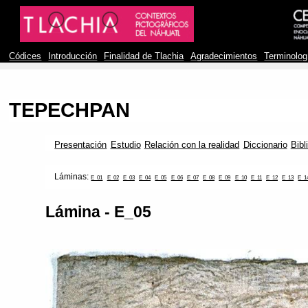
Códices
Introducción
Finalidad de Tlachia
Agradecimientos
Terminolog
TEPECHPAN
Presentación
Estudio
Relación con la realidad
Diccionario
Bibl
Láminas:
E_01
E_02
E_03
E_04
E_05
E_06
E_07
E_08
E_09
E_10
E_11
E_12
E_13
E_1
Lámina - E_05