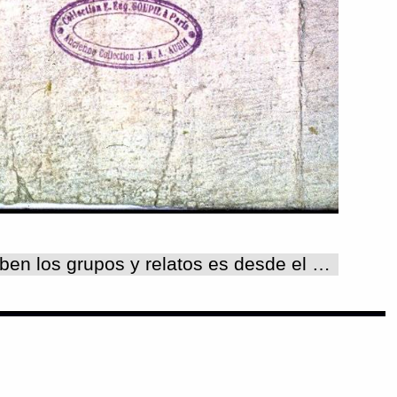
LAMINAS, ZONAS, RELATOS Y GRUPOS Relatos y grupos: La manera como se conciben los grupos y relatos es desde el punto de vista gráfico, es decir se trata de agrupaciones visuales logradas a través de su composición en dibujo. El documento presenta un formato de tira una larga de 625 cm de largo por 21 cm de alto, se encuentra doblado en forma de acordeón formando 20 láminas y está hecho sobre papel amate. En la parte central de las láminas, se encuentran dibujadas dos líneas rojas paralelas en sentido horizontal con respecto al largo, en estas líneas se encuentran dibujadas unos círculos en forma de rondanas que gráficamente representan el elemento año. Estos años se encuentran conformados con diferentes elementos que pudimos distinguir de la siguiente manera: 1) poseen distintos colores (rojo, amarillo, azul y verde), 2) estos círculos o rondanas tienen dibujadas en la parte superior una serie de pequeños círculos, que representan numerales y que pueden ir dibujados del 1 a 13, que distinguimos como elemento ce=uno; 3) en la parte central de las rondanas se encuentran dibujadas unas formas que pudimos distinguir como: tecpatl (pedernal), calli (casa), tochtli (conejo) y acatl (caña) que se repiten de manera secuencial en todo el documento y 4) cada 52 años (círculos o rondanas) se encuentra representado en dibujo a línea un elemento que figura un nudo y que según otras fuentes significa la atadura de años o cierre de un ciclo. Las líneas rojas junto con los glifos de los años, crean gráficamente una separación del plano para cada lámina en dos partes: uno superior y otra inferior. En cada una de ellas se desarrolla la historia plasmada en grupos de imágenes en distintos tamaños en los cuales se encuentran representados en dibujo figuras humanas (personajes) y una gran variedad de formas que representan sus nombres(antropónimos), nombres de lugares (topónimos), así como la representación de distintos elementos que representan; cosmos, artefactos y utensilios. De manera gráfica y por su relación espacial en que se expresan dibujadas las distintas formas nos permitió distinguir la conformación de los grupos. Por su disposición espacial en el que se encuentran los años dibujados el plano de cada lámina y en el códice, nos hizo pensar en la representación de una línea del tiempo, que al mismo tiempo separa el plano en dos partes superior e inferior, proporcionando el espacio necesario en el cual se desarrollaron las historias propuestas por el o los autores del códice. El elemento gráfico que consideramos para realizar la agrupación de los relatos fueron los nudos marcados cada 52 años, ya que indican el cierre o atadura de un ciclo, en el que se desenvuelven distintos hechos históricos. Entonces encontramos que se trata de la formación de 7 relatos que comienzan en la lámina 01(E_01) y termina en la misma ya que en su estado actual no nos permite ver nada. El relato 02(E_02) comienza en la cuenta sucesiva a la que contiene la atadura o nudo en la lámina 01 y termina en la lámina 04 (E_04), el relato 03 comienza en la lámina 04 y termina en la lámina 07 (E_07), el relato 04 comienza en la lámina07 y termina en la lámina 11 (E_11), el relato 05 comienza en la lámina 11 y termina en la lámina 14, el relato 06 comienza en la lámina 14 y termina en la lámina 18, el relato 07 comienza en la lámina 18 y termina en la lámina 20. Para distinguir los relatos utilizamos una numeración progresiva de díguitos comenzando por el número 01. Para distinguir los grupos en cada relato se les represntó con una letra del abecedario, de tal manera que para el relato 02 encontramos 8 grupos, para el relato 03 encontramos 6 gurpos, para el relato 04 encontramos 7 grupos, para el relato 05 encontramos 4 grupos, para el relato 06 encontramos 7 grupos, para el relato 07 encontramos 9 grupos. La configuración de los relatos y grupos a partir de una concepción visual y gráfica nos indica el conocimiento y el uso del plano bi-dimensional, donde se trabajó al escribir estas historias que narran hechos en el tiempo. Número de laminas:20 Número de zonas:20