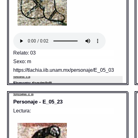
Relato: 03
Sexo: m
https://tlachia.iib.unam.mx/personaje/E_05_03
TEPECHPAN - E_05
Elemento:
tlaquimilolli
TEPECHPAN - E_05
Personaje - E_05_23
Lectura: