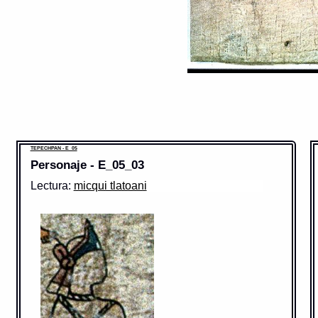
TEPECHPAN - E_05
Personaje - E_05_03
Lectura:
micqui tlatoani