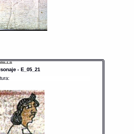
PAN - E_05
sonaje - E_05_21
tura: