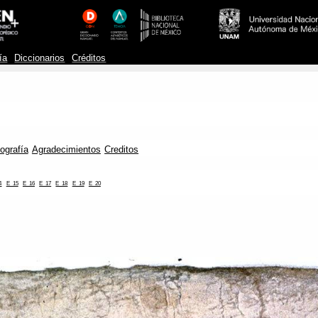
ía
Diccionarios
Créditos
iografía
Agradecimientos
Creditos
4
E_15
E_16
E_17
E_18
E_19
E_20