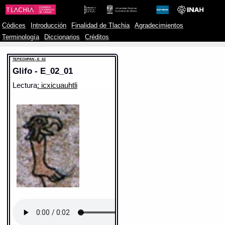
Códices
Introducción
Finalidad de Tlachia
Agradecimientos
Terminología
Diccionarios
Créditos
TEPECHPAN - E_02
Glifo - E_02_01
Lectura
: icxicuauhtli