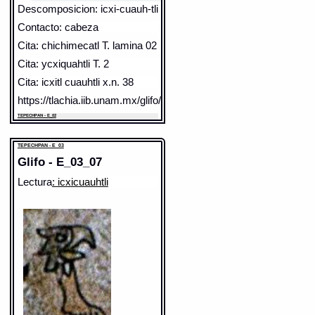
Descomposicion: icxi-cuauh-tli
Contacto: cabeza
Cita: chichimecatl T. lamina 02
Cita: ycxiquahtli T. 2
Cita: icxitl cuauhtli x.n. 38
https://tlachia.iib.unam.mx/glifo/E_02_01
TEPECHPAN - E_02
Elemento:
cuauhtli
TEPECHPAN - E_03
Glifo - E_03_07
Lectura
: icxicuauhtli
Sentido: águila
Valor fonético: cuauhtli
https://tlachia.iib.unam.mx/elemento/02.01.06