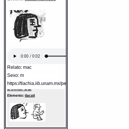
Sentido:
https://tlachia.iib.unam.mx/elemento/09.09.10
MH: COYOTZINCO - 387_582v
Elemento:
tlacatl
Relato: mac
Sentido: hombre
Sexo: m
Valor fonético: tlacatl
https://tlachia.iib.unam.mx/personaje/387_582v_14
https://tlachia.iib.unam.mx/elemento/01.01.01
MH: COYOTZINCO - 387_582v
Elemento:
tlacatl
tlacatl
Paleografía:
tlacatl
Grafía normalizada:
tlacatl
Tipo:
r.n.
Traducción uno:
persona
Traducción dos:
persona
Diccionario:
Arenas
Contexto:
PERSONA
tlacatl
= persona (Palabras que
comunmente se suelen dezir