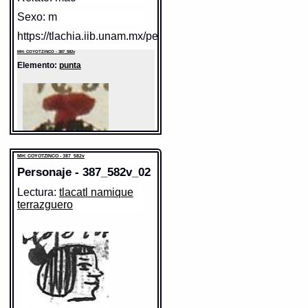
Sexo: m
https://tlachia.iib.unam.mx/personaje/387_582v_01
MH: COYOTZINCO - 387_582v
Elemento:
punta
MH: COYOTZINCO - 387_582v
Personaje - 387_582v_02
Lectura:
tlacatl namique
Sentido:
terrazguero
https://tlachia.iib.unam.mx/elemento/09.09.10
MH: COYOTZINCO - 387_582v
Elemento:
tlacatl