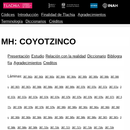
Códices
Introducción
Finalidad de Tlachia
Agradecimientos
Terminología
Diccionarios
Créditos
MH: COYOTZINCO
Presentación
Estudio
Relación con la realidad
Diccionario
Bibliogra
fía
Agradecimientos
Creditos
Láminas:
387_562v
387_563r
387_563v
387_564r
387_564v
387_565r
387_565v
387_566r
387_566
v
387_567r
387_567v
387_568r
387_568v
387_569r
387_569v
387_570r
387_570v
387_571r
387_571v
3
87_572r
387_572v
387_573v
387_574r
387_574v
387_575r
387_575v
387_576r
387_576v
387_577r
387_5
77v
387_578r
387_578v
387_579r
387_579v
387_580r
387_580v
387_581r
387_581v
387_582r
387_582
v
387_583r
387_583v
387_584r
387_584v
387_585r
387_585v
387_586r
387_586v
387_587r
387_587v
3
87_588r
387_588v
387_589r
387_715v
387_716r
387_717r
387_717v
387_718r
387_718v
387_719r