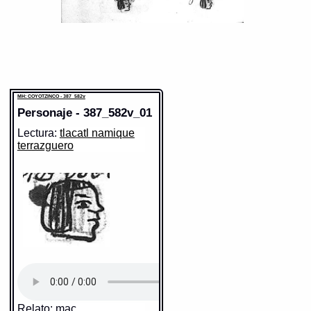
MH: COYOTZINCO - 387_582v
Personaje - 387_582v_01
Lectura:
tlacatl namique
terrazguero
Relato: mac