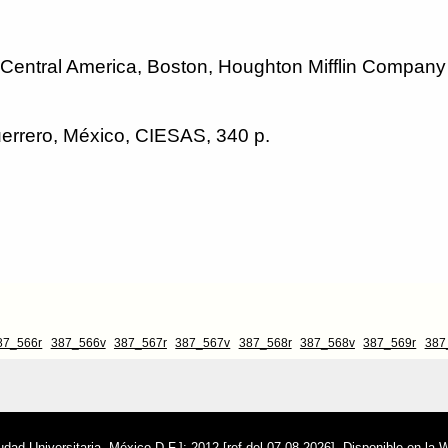
 Central America, Boston, Houghton Mifflin Company
uerrero, México, CIESAS, 340 p.
87_566r
387_566v
387_567r
387_567v
387_568r
387_568v
387_569r
387