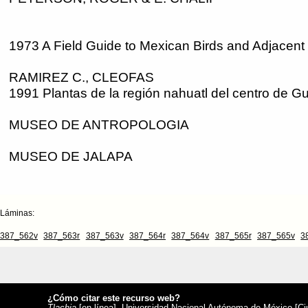
1973 A Field Guide to Mexican Birds and Adjacent
RAMIREZ C., CLEOFAS
1991 Plantas de la región nahuatl del centro de G
MUSEO DE ANTROPOLOGIA
MUSEO DE JALAPA
Láminas:
387_562v
387_563r
387_563v
387_564r
387_564v
387_565r
387_565v
3
¿Cómo citar este recurso web?