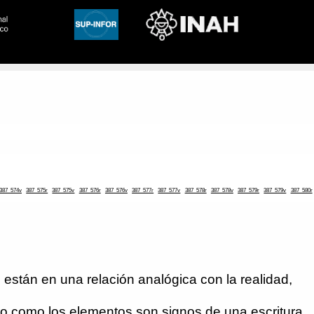
387_574v
387_575r
387_575v
387_576r
387_576v
387_577r
387_577v
387_578r
387_578v
387_579r
387_579v
387_580r
están en una relación analógica con la realidad,
ro como los elementos son signos de una escritura