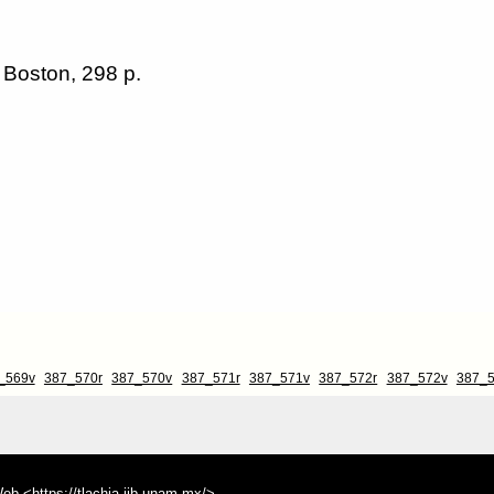
 Boston, 298 p.
_569v
387_570r
387_570v
387_571r
387_571v
387_572r
387_572v
387_