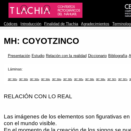
Códices
Introducción
Finalidad de Tlachia
Agradecimientos
Terminolog
MH: COYOTZINCO
Presentación
Estudio
Relación con la realidad
Diccionario
Bibliografía
A
Láminas:
387_562v
387_563r
387_563v
387_564r
387_564v
387_565r
387_565v
387_566r
387_566v
387_567r
387_567v
3
RELACIÓN CON LO REAL
Las imágenes de los elementos son figurativas en 
con el mundo visible.
En el momento de la creación de los signos se pu