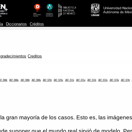
ía
Diccionarios
Créditos
gradecimientos
Creditos
87_568r
387_568v
387_569r
387_569v
387_570r
387_570v
387_571r
387_571v
387_572r
387_572v
387_573v
387_574r
la gran mayoría de los casos. Esto es, las imágenes 
ede suponer que el mundo real sirvió de modelo. Pe