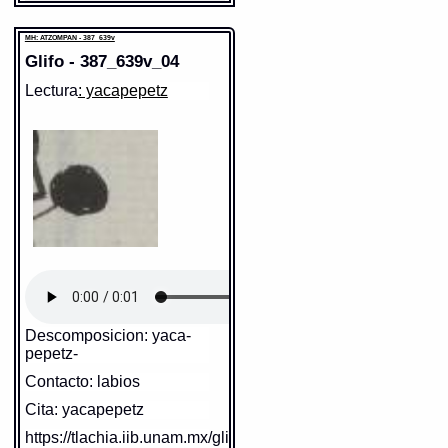
MH: ATZOMPAN - 387_639v
Glifo - 387_639v_04
Sentido:
Lectura
: yacapepetz
Valor fonético: ?
Sentido:
https://tlachia.iib.unam.mx/elemento/02.99.99
https://tlachia.iib.unam.mx/elemento/09.09.10
Descomposicion: yaca-
pepetz-
Contacto: labios
Cita: yacapepetz
https://tlachia.iib.unam.mx/glifo/387_639v_04