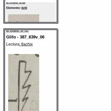
MH: ATZOMPAN - 387_639v
Elemento:
itztli
MH: ATZOMPAN - 387_639v
Glifo - 387_639v_06
Lectura
: tlachix
Sentido: obsidiana
Valor fonético: pepetz
https://tlachia.iib.unam.mx/elemento/04.04.06
itztli
Paleografía:
itztli; nitz vel nitzhui
Grafía normalizada:
itztli
Tipo:
r.n.
Traducción uno:
nauaja
Traducción dos:
navaja
Diccionario:
Olmos_G
Fuente:
1547 Olmos_G