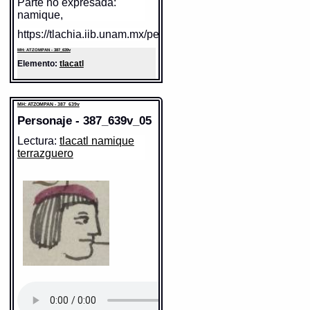
Parte no expresada:
namique,
https://tlachia.iib.unam.mx/personaje/387_639v_03
MH: ATZOMPAN - 387_639v
Elemento:
tlacatl
MH: ATZOMPAN - 387_639v
Personaje - 387_639v_05
Lectura:
tlacatl namique
terrazguero
Sentido: hombre
Valor fonético: tlacatl
https://tlachia.iib.unam.mx/elemento/01.01.01
tlacatl
Paleografía:
tlacatl
Grafía normalizada:
tlacatl
Tipo:
r.n.
Traducción uno:
persona