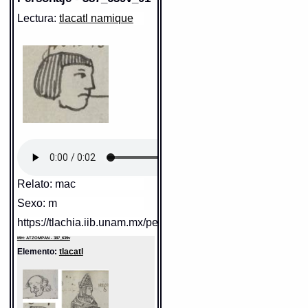
Lectura:
tlacatl namique
Relato: mac
Sexo: m
https://tlachia.iib.unam.mx/personaje/387_639v_01
MH: ATZOMPAN - 387_639v
Elemento:
tlacatl