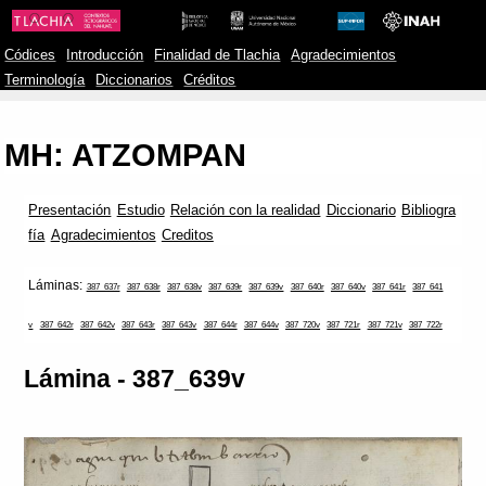
Códices
Introducción
Finalidad de Tlachia
Agradecimientos
Terminología
Diccionarios
Créditos
MH: ATZOMPAN
Presentación
Estudio
Relación con la realidad
Diccionario
Bibliogra
fía
Agradecimientos
Creditos
Láminas:
387_637r
387_638r
387_638v
387_639r
387_639v
387_640r
387_640v
387_641r
387_641
v
387_642r
387_642v
387_643r
387_643v
387_644r
387_644v
387_720v
387_721r
387_721v
387_722r
Lámina - 387_639v