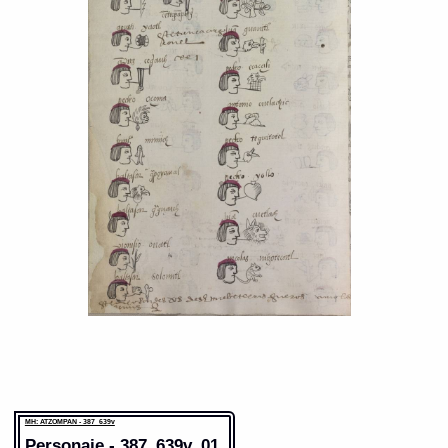
MH: ATZOMPAN - 387_639v
Personaje - 387_639v_01