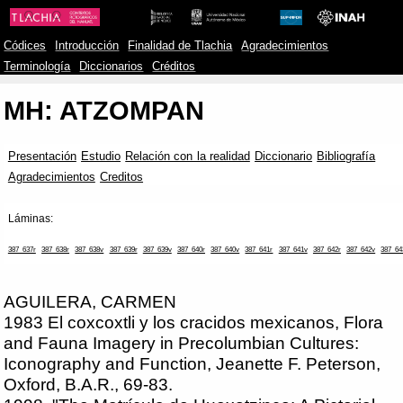
Códices
Introducción
Finalidad de Tlachia
Agradecimientos
Terminología
Diccionarios
Créditos
MH: ATZOMPAN
Presentación
Estudio
Relación con la realidad
Diccionario
Bibliografía
Agradecimientos
Creditos
Láminas:
387_637r
387_638r
387_638v
387_639r
387_639v
387_640r
387_640v
387_641r
387_641v
387_642r
387_642v
387_64
AGUILERA, CARMEN
1983 El coxcoxtli y los cracidos mexicanos, Flora
and Fauna Imagery in Precolumbian Cultures:
Iconography and Function, Jeanette F. Peterson,
Oxford, B.A.R., 69-83.