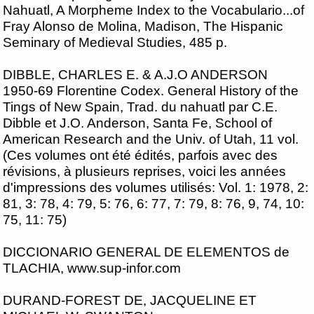
Nahuatl, A Morpheme Index to the Vocabulario...of
Fray Alonso de Molina, Madison, The Hispanic
Seminary of Medieval Studies, 485 p.
DIBBLE, CHARLES E. & A.J.O ANDERSON
1950-69 Florentine Codex. General History of the
Tings of New Spain, Trad. du nahuatl par C.E.
Dibble et J.O. Anderson, Santa Fe, School of
American Research and the Univ. of Utah, 11 vol.
(Ces volumes ont été édités, parfois avec des
révisions, à plusieurs reprises, voici les années
d'impressions des volumes utilisés: Vol. 1: 1978, 2:
81, 3: 78, 4: 79, 5: 76, 6: 77, 7: 79, 8: 76, 9, 74, 10:
75, 11: 75)
DICCIONARIO GENERAL DE ELEMENTOS de
TLACHIA, www.sup-infor.com
DURAND-FOREST DE, JACQUELINE ET