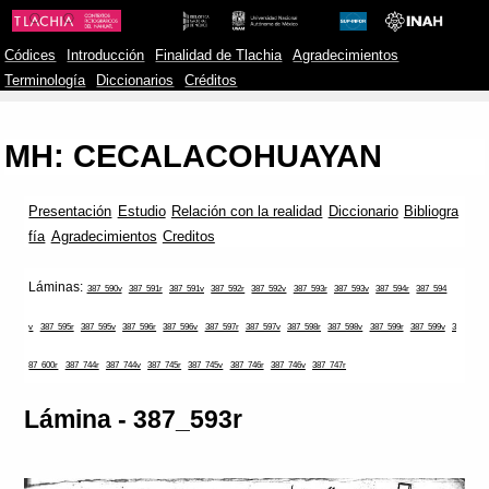
Códices
Introducción
Finalidad de Tlachia
Agradecimientos
Terminología
Diccionarios
Créditos
MH: CECALACOHUAYAN
Presentación
Estudio
Relación con la realidad
Diccionario
Bibliogra
fía
Agradecimientos
Creditos
Láminas:
387_590v
387_591r
387_591v
387_592r
387_592v
387_593r
387_593v
387_594r
387_594
v
387_595r
387_595v
387_596r
387_596v
387_597r
387_597v
387_598r
387_598v
387_599r
387_599v
3
87_600r
387_744r
387_744v
387_745r
387_745v
387_746r
387_746v
387_747r
Lámina - 387_593r