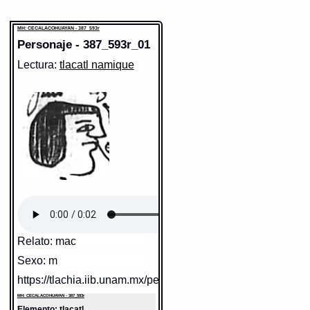
MH: CECALACOHUAYAN - 387_593r
Personaje - 387_593r_01
Lectura:
tlacatl namique
Relato: mac
Sexo: m
https://tlachia.iib.unam.mx/personaje/387_593r_01
MH: CECALACOHUAYAN - 387_593r
Elemento:
tlacatl