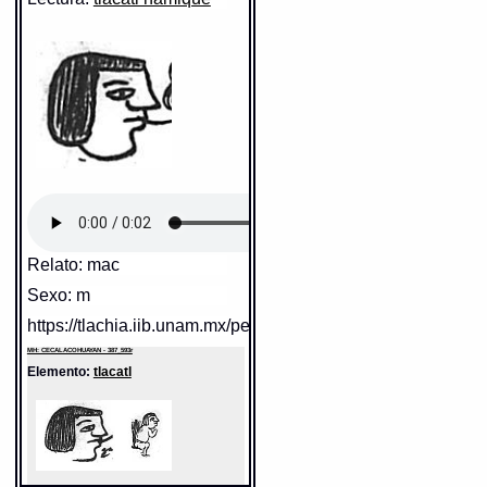
Elemento:
pantli
Relato: mac
Sexo: m
https://tlachia.iib.unam.mx/personaje/387_593r_07
MH: CECALACOHUAYAN - 387_593r
Elemento:
tlacatl
Sentido: bandera; clasif.:
hileras, zurcos...
https://tlachia.iib.unam.mx/elemento/05.12.46