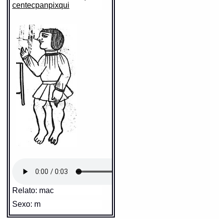
centecpanpixqui
https://tlachia.iib.unam.mx/elemento/01.01.01
tlacatl
Paleografía:
tlacatl
Grafía normalizada:
tlacatl
Tipo:
r.n.
Traducción uno:
persona
Traducción dos:
persona
Diccionario:
Arenas
Contexto:
PERSONA
tlacatl
= persona (Palabras que
comunmente se suelen dezir
nombrando diversas cosas: 2, 133)
Fuente:
1611 Arenas
Gran Diccionario Náhuatl [en línea].
Universidad Nacional Autónoma de
México [Ciudad Universitaria, México
D.F.]: 2012 [29-08-2020]. Disponible en
la Web
http://www.gdn.unam.mx/contexto/11615
Relato: mac
Sexo: m
Cita: macuiltecpapia