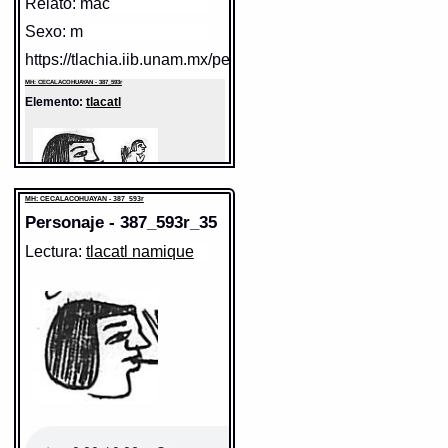
Relato: mac
http://www.gdn.unam.mx/contexto/11615
Sexo: m
https://tlachia.iib.unam.mx/personaje/387_593r_32
MH: CECALACOHUAYAN - 387_593r
Elemento:
tlacatl
MH: CECALACOHUAYAN - 387_593r
Personaje - 387_593r_35
Lectura:
tlacatl namique
Sentido: hombre
Valor fonético: tlacatl
https://tlachia.iib.unam.mx/elemento/01.01.01
tlacatl
Paleografía:
tlacatl
Grafía normalizada:
tlacatl
Tipo:
r.n.
Traducción uno:
persona
Traducción dos:
persona
Diccionario:
Arenas