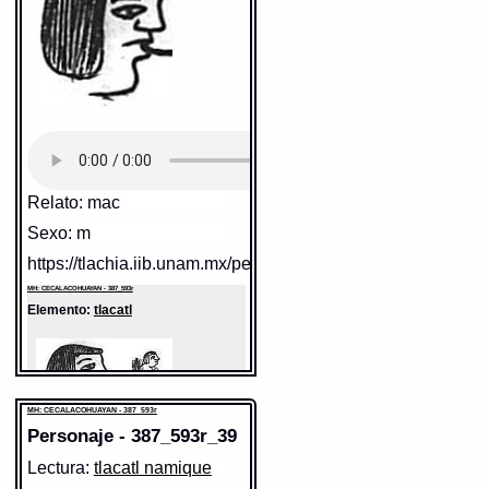
Traducción uno:
persona
Traducción dos:
persona
Diccionario:
Arenas
Contexto:
PERSONA
tlacatl
= persona (Palabras que
comunmente se suelen dezir
nombrando diversas cosas: 2, 133)
Fuente:
1611 Arenas
Gran Diccionario Náhuatl [en línea].
Universidad Nacional Autónoma de
México [Ciudad Universitaria, México
D.F.]: 2012 [29-08-2020]. Disponible en
la Web
http://www.gdn.unam.mx/contexto/11615
Relato: mac
Sexo: m
https://tlachia.iib.unam.mx/personaje/387_593r_37
MH: CECALACOHUAYAN - 387_593r
Elemento:
tlacatl
MH: CECALACOHUAYAN - 387_593r
Personaje - 387_593r_39
Lectura:
tlacatl namique