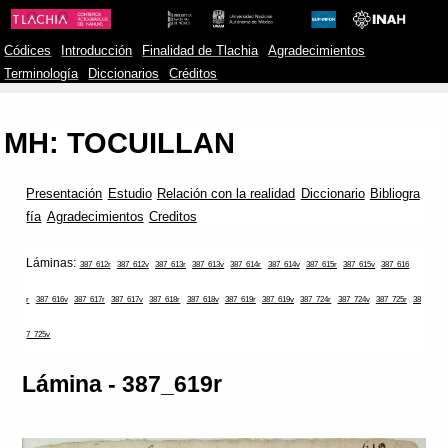
Códices
Introducción
Finalidad de Tlachia
Agradecimientos
Terminología
Diccionarios
Créditos
MH: TOCUILLAN
Presentación
Estudio
Relación con la realidad
Diccionario
Bibliogra
fía
Agradecimientos
Creditos
Láminas:
387_612r
387_612v
387_613r
387_613v
387_614r
387_614v
387_615r
387_615v
387_616
r
387_616v
387_617r
387_617v
387_618r
387_618v
387_619r
387_619v
387_724r
387_724v
387_725r
38
7_725v
Lámina - 387_619r