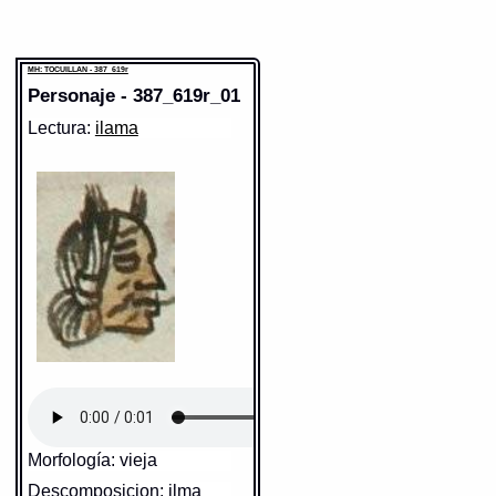
MH: TOCUILLAN - 387_619r
Personaje - 387_619r_01
Lectura:
ilama
Morfología: vieja
Descomposicion: ilma