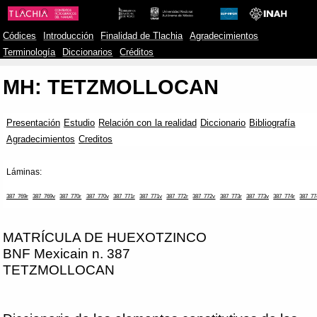
Códices
Introducción
Finalidad de Tlachia
Agradecimientos
Terminología
Diccionarios
Créditos
MH: TETZMOLLOCAN
Presentación
Estudio
Relación con la realidad
Diccionario
Bibliografía
Agradecimientos
Creditos
Láminas:
387_769r
387_769v
387_770r
387_770v
387_771r
387_771v
387_772r
387_772v
387_773r
387_773v
387_774r
387_77
MATRÍCULA DE HUEXOTZINCO
BNF Mexicain n. 387
TETZMOLLOCAN