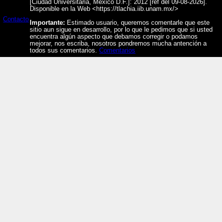
[Ciudad Universitaria, México D.F.]: 2012 [ref del 09-08-2026].
Disponible en la Web <https://tlachia.iib.unam.mx/>
Contacto
Importante:
Estimado usuario, queremos comentarle que este
sitio aun sigue en desarrollo, por lo que le pedimos que si usted
encuentra algún aspecto que debamos corregir o podamos
mejorar, nos escriba, nosotros pondremos mucha antención a
todos sus comentarios.
Comentarios