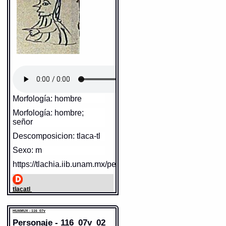
Morfología: hombre
Morfología: hombre;
señor
Descomposicion: tlaca-tl
Sexo: m
https://tlachia.iib.unam.mx/personaje/116_07v_01
tlacatl
Paleografía:
tlacatl
Grafía normalizada:
tlacatl
Tipo:
r.n.
HUAMUX - 116_07v
Traducción uno:
persona
Personaje - 116_07v_02