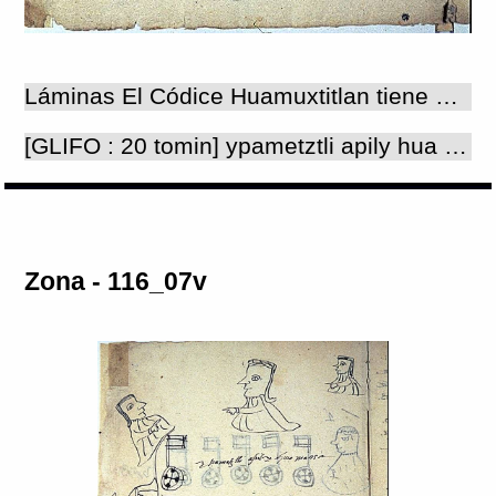
Láminas El Códice Huamuxtitlan tiene 12 folios : 8 con texto en español y 4 con pictografías acompañadas de textos en náhuatl. El texto en español no es una copia fiel del náhuatl : se trata de la denuncia de los abusos de los personajes, cuyos nombres se enlistan y lo que se adjudicaron del dinero del pueblo. Aquí se lee la fecha de elaboración del documento: el 3 de julio de 1585, por lo que es de suponer que los abusos cometidos refieren a las derramas ilegales del año anterior. El texto en náhuatl es más sintético: se mezclan las pinturas con los caracteres latinos para mostrar y demostrar los delitos que estuvieron cometiendo las autoridades indígenas y los párrocos de ese entonces. La paleografía del texto náhuatl es muy difícil, por lo que la traducción es tentativa. Ambas se reproducen aquí como "Textos de láminas/zonas", por lo que se pueden consultar directamente pulsando el icono "libro" que aparece en la ventana "Lámina/Zona". Número de láminas:4 Número de zonas:4
[GLIFO : 20 tomin] ypametztli apily hua maosa(?) en el mes de abril ... [GLIFO: 8 x 20 tomin] yzcatqui ytelanmahoquishilui ymac y c o tlatoh inquic ypipiltin ynic otlatoliniyan yc otlaxixico (ymase)? He aquí por su voluntad habló por los principales que les hicieron sufrir. Asi fue como resistieron.
Zona - 116_07v