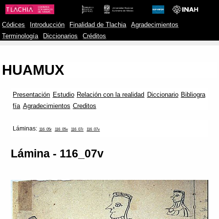
Códices
Introducción
Finalidad de Tlachia
Agradecimientos
Terminología
Diccionarios
Créditos
HUAMUX
Presentación
Estudio
Relación con la realidad
Diccionario
Bibliogra
fía
Agradecimientos
Creditos
Láminas:
116_05r
116_05v
116_07r
116_07v
Lámina - 116_07v