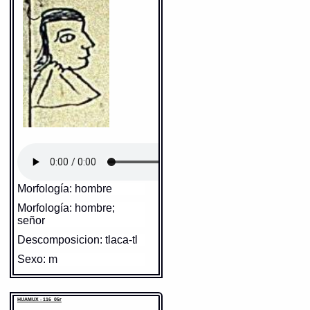
Morfología: hombre
Morfología: hombre;
señor
Descomposicion: tlaca-tl
Sexo: m
Cita: bernardino vazquez
H. 05r
HUAMUX - 116_05r