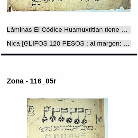
Láminas El Códice Huamuxtitlan tiene 12 folios : 8 con texto en español y 4 con pictografías acompañadas de textos en náhuatl. El texto en español no es una copia fiel del náhuatl : se trata de la denuncia de los abusos de los personajes, cuyos nombres se enlistan y lo que se adjudicaron del dinero del pueblo. Aquí se lee la fecha de elaboración del documento: el 3 de julio de 1585, por lo que es de suponer que los abusos cometidos refieren a las derramas ilegales del año anterior. El texto en náhuatl es más sintético: se mezclan las pinturas con los caracteres latinos para mostrar y demostrar los delitos que estuvieron cometiendo las autoridades indígenas y los párrocos de ese entonces. La paleografía del texto náhuatl es muy difícil, por lo que la traducción es tentativa. Ambas se reproducen aquí como "Textos de láminas/zonas", por lo que se pueden consultar directamente pulsando el icono "libro" que aparece en la ventana "Lámina/Zona". Número de láminas:4 Número de zonas:4
Nica [GLIFOS 120 PESOS ; al margen: VI po[hualli] pesos] yzcatqui ymacpoliuhtica do Bern[ardin]o Vazquez tlacalaquiuh yquac go[berna]dor mochiuh. Aquí [GLIFOS] He aquí lo que se pierde en manos de don Bernardino Vazquez, de lo que dieron los tributarios cuando el era gobernador. Es todo lo que hizo. [GLIFOS 100 PESOS (4 x 20 + 10)] Auh y tonalosu teanguila yniquac go[ber]n[a]dor mochiuh ynimac onpoliuh tlacalaquili 4 po[huali] p[es]os X pesos (al margen: 4 po[huali] pes[os] X p[es]os) Y a don Alonso se le tributó cuando se hizo gobernador. En su mano se perdió el tributo de 4 por 20 pesos más 10 pesos [90 pesos] (al margen: 80 pesos y 10 pesos). [GLIFOS 55 PESOS (2 x 20 + 15) ; al margen : 2 po[hualli] p[es]os XV p[es]os] auh ymac donato yquac alguazil maior mochiuh ynoquiponpolo untispo ytech monequizquia Y en las manos de Donato cuando era alguacil mayor, fue cuando sucedió que perdió ... lo que necesitaba para él.
Zona - 116_05r