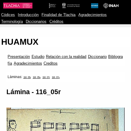
Códices
Introducción
Finalidad de Tlachia
Agradecimientos
Terminología
Diccionarios
Créditos
HUAMUX
Presentación
Estudio
Relación con la realidad
Diccionario
Bibliogra
fía
Agradecimientos
Creditos
Láminas:
116_05r
116_05v
116_07r
116_07v
Lámina - 116_05r