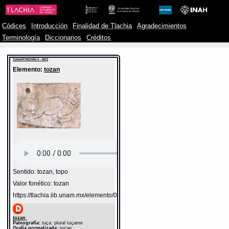
Códices
Introducción
Finalidad de Tlachia
Agradecimientos
Terminología
Diccionarios
Créditos
CUAUHTINCHAN 2 - MC2
Elemento:
tozan
Sentido: tozan, topo
Valor fonético: tozan
https://tlachia.iib.unam.mx/elemento/02.02.14
tozan
Paleografía:
tuça; plural tuçame
Grafía normalizada:
tozan