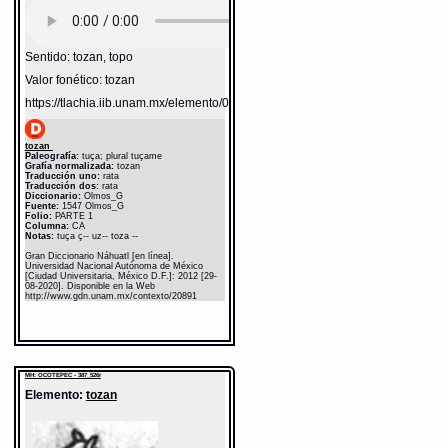
Sentido: tozan, topo
Valor fonético: tozan
https://tlachia.iib.unam.mx/elemento/02.02.14
tozan
Paleografía:
tuça; plural tuçame
Grafía normalizada:
tozan
Traducción uno:
rata
Traducción dos:
rata
Diccionario:
Olmos_G
Fuente:
1547 Olmos_G
Folio:
PARTE 1
Columna:
CA
Notas:
tuça ç-- uz-- toza --
Gran Diccionario Náhuatl [en línea].
Universidad Nacional Autónoma de México
[Ciudad Universitaria, México D.F.]: 2012 [29-
08-2020]. Disponible en la Web
http://www.gdn.unam.mx/contexto/20891
MH: OCOTEPEC - 387_526r
Elemento:
tozan