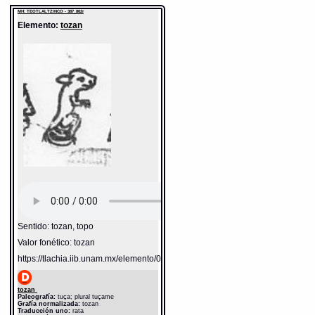
MH: TEOTLALTZINCO - 387_862r
Elemento:
tozan
Sentido: tozan, topo
Valor fonético: tozan
https://tlachia.iib.unam.mx/elemento/02.02.14
tozan
Paleografía:
tuça; plural tuçame
Grafía normalizada:
tozan
Traducción uno:
rata