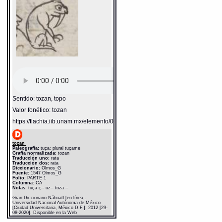
Sentido: tozan, topo
Valor fonético: tozan
https://tlachia.iib.unam.mx/elemento/02.02.14
tozan
Paleografía:
tuça; plural tuçame
Grafía normalizada:
tozan
Traducción uno:
rata
Traducción dos:
rata
Diccionario:
Olmos_G
Fuente:
1547 Olmos_G
Folio:
PARTE 1
Columna:
CA
Notas:
tuça ç-- uz-- toza --
Gran Diccionario Náhuatl [en línea].
Universidad Nacional Autónoma de México
[Ciudad Universitaria, México D.F.]: 2012 [29-
08-2020]. Disponible en la Web
http://www.gdn.unam.mx/contexto/20891