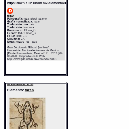
https://tlachia.iib.unam.mx/elemento/02.02.14
tozan
Paleografía:
tuça; plural tuçame
Grafía normalizada:
tozan
Traducción uno:
rata
Traducción dos:
rata
Diccionario:
Olmos_G
Fuente:
1547 Olmos_G
Folio:
PARTE 1
Columna:
CA
Notas:
tuça ç-- uz-- toza --
Gran Diccionario Náhuatl [en línea].
Universidad Nacional Autónoma de México
[Ciudad Universitaria, México D.F.]: 2012 [29-
08-2020]. Disponible en la Web
http://www.gdn.unam.mx/contexto/20891
MH: ALMOYAHUACAN - 387_515r
Elemento:
tozan