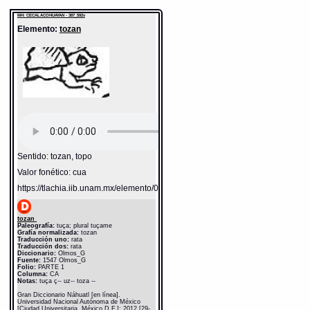
MH: CECALACOHUAYAN - 387_592v
Elemento:
tozan
Sentido: tozan, topo
Valor fonético: cua
https://tlachia.iib.unam.mx/elemento/02.02.14
tozan
Paleografía:
tuça; plural tuçame
Grafía normalizada:
tozan
Traducción uno:
rata
Traducción dos:
rata
Diccionario:
Olmos_G
Fuente:
1547 Olmos_G
Folio:
PARTE 1
Columna:
CA
Notas:
tuça ç-- uz-- toza --
Gran Diccionario Náhuatl [en línea].
Universidad Nacional Autónoma de México
[Ciudad Universitaria, México D.F.]: 2012 [29-