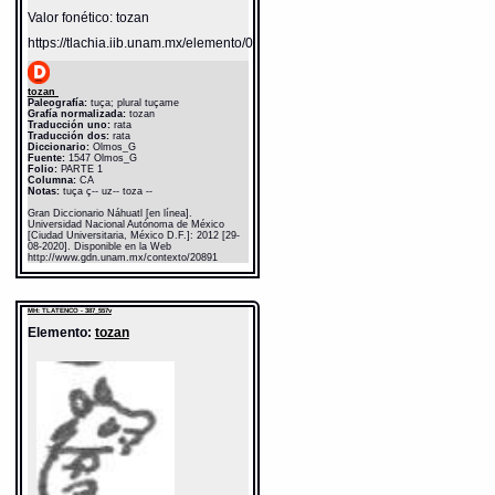
Valor fonético: tozan
https://tlachia.iib.unam.mx/elemento/02.02.14
tozan
Paleografía:
tuça; plural tuçame
Grafía normalizada:
tozan
Traducción uno:
rata
Traducción dos:
rata
Diccionario:
Olmos_G
Fuente:
1547 Olmos_G
Folio:
PARTE 1
Columna:
CA
Notas:
tuça ç-- uz-- toza --
Gran Diccionario Náhuatl [en línea].
Universidad Nacional Autónoma de México
[Ciudad Universitaria, México D.F.]: 2012 [29-
08-2020]. Disponible en la Web
http://www.gdn.unam.mx/contexto/20891
MH: TLATENCO - 387_557v
Elemento:
tozan