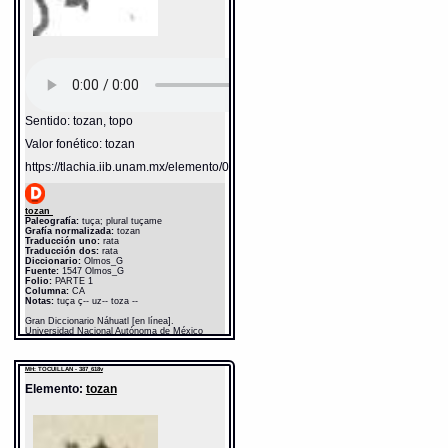
Sentido: tozan, topo
Valor fonético: tozan
https://tlachia.iib.unam.mx/elemento/02.02.14
tozan
Paleografía:
tuça; plural tuçame
Grafía normalizada:
tozan
Traducción uno:
rata
Traducción dos:
rata
Diccionario:
Olmos_G
Fuente:
1547 Olmos_G
Folio:
PARTE 1
Columna:
CA
Notas:
tuça ç-- uz-- toza --
Gran Diccionario Náhuatl [en línea].
Universidad Nacional Autónoma de México
[Ciudad Universitaria, México D.F.]: 2012 [29-
08-2020]. Disponible en la Web
http://www.gdn.unam.mx/contexto/20891
MH: TOCUILLAN - 387_618v
Elemento:
tozan