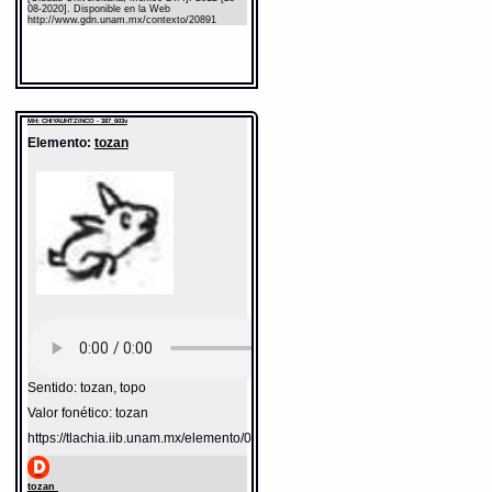
08-2020]. Disponible en la Web
http://www.gdn.unam.mx/contexto/20891
MH: CHIYAUHTZINCO - 387_603v
Elemento:
tozan
Sentido: tozan, topo
Valor fonético: tozan
https://tlachia.iib.unam.mx/elemento/02.02.14
tozan