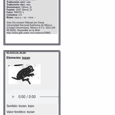
Traducción uno:
rata
Traducción dos:
rata
Diccionario:
Olmos_G
Fuente:
1547 Olmos_G
Folio:
PARTE 1
Columna:
CA
Notas:
tuça ç-- uz-- toza --
Gran Diccionario Náhuatl [en línea].
Universidad Nacional Autónoma de México
[Ciudad Universitaria, México D.F.]: 2012 [29-
08-2020]. Disponible en la Web
http://www.gdn.unam.mx/contexto/20891
MH: ACXOTLAN - 387_625v
Elemento:
tozan
Sentido: tozan, topo
Valor fonético: tozan