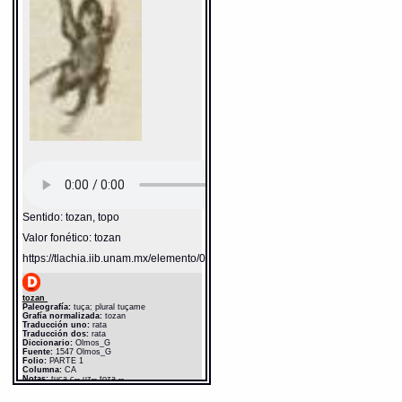
Sentido: tozan, topo
Valor fonético: tozan
https://tlachia.iib.unam.mx/elemento/02.02.14
tozan
Paleografía:
tuça; plural tuçame
Grafía normalizada:
tozan
Traducción uno:
rata
Traducción dos:
rata
Diccionario:
Olmos_G
Fuente:
1547 Olmos_G
Folio:
PARTE 1
Columna:
CA
Notas:
tuça ç-- uz-- toza --
Gran Diccionario Náhuatl [en línea].