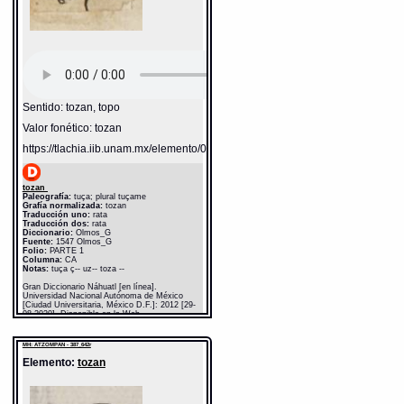
Sentido: tozan, topo
Valor fonético: tozan
https://tlachia.iib.unam.mx/elemento/02.02.14
tozan
Paleografía:
tuça; plural tuçame
Grafía normalizada:
tozan
Traducción uno:
rata
Traducción dos:
rata
Diccionario:
Olmos_G
Fuente:
1547 Olmos_G
Folio:
PARTE 1
Columna:
CA
Notas:
tuça ç-- uz-- toza --
Gran Diccionario Náhuatl [en línea].
Universidad Nacional Autónoma de México
[Ciudad Universitaria, México D.F.]: 2012 [29-
08-2020]. Disponible en la Web
http://www.gdn.unam.mx/contexto/20891
MH: ATZOMPAN - 387_642r
Elemento:
tozan