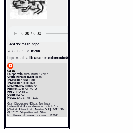
Sentido: tozan, topo
Valor fonético: tozan
https://tlachia.iib.unam.mx/elemento/02.02.14
tozan
Paleografía:
tuça; plural tuçame
Grafía normalizada:
tozan
Traducción uno:
rata
Traducción dos:
rata
Diccionario:
Olmos_G
Fuente:
1547 Olmos_G
Folio:
PARTE 1
Columna:
CA
Notas:
tuça ç-- uz-- toza --
Gran Diccionario Náhuatl [en línea].
Universidad Nacional Autónoma de México
[Ciudad Universitaria, México D.F.]: 2012 [29-
08-2020]. Disponible en la Web
http://www.gdn.unam.mx/contexto/20891