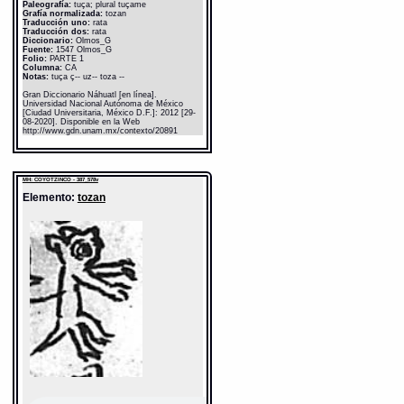
Paleografía:
tuça; plural tuçame
Grafía normalizada:
tozan
Traducción uno:
rata
Traducción dos:
rata
Diccionario:
Olmos_G
Fuente:
1547 Olmos_G
Folio:
PARTE 1
Columna:
CA
Notas:
tuça ç-- uz-- toza --
Gran Diccionario Náhuatl [en línea].
Universidad Nacional Autónoma de México
[Ciudad Universitaria, México D.F.]: 2012 [29-
08-2020]. Disponible en la Web
http://www.gdn.unam.mx/contexto/20891
MH: COYOTZINCO - 387_578v
Elemento:
tozan