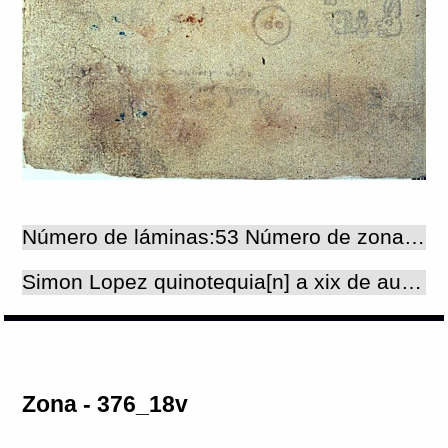
Número de láminas:53 Número de zonas:54
Simon Lopez quinotequia[n] a xix de augusto / 1574 a[ñ]os
Zona - 376_18v