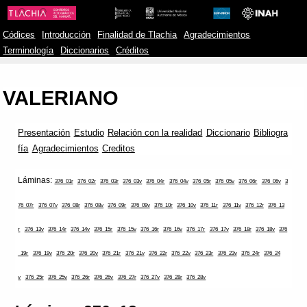
Códices
Introducción
Finalidad de Tlachia
Agradecimientos
Terminología
Diccionarios
Créditos
VALERIANO
Presentación
Estudio
Relación con la realidad
Diccionario
Bibliogra
fía
Agradecimientos
Creditos
Láminas:
376_01r
376_02r
376_03r
376_03v
376_04r
376_04v
376_05r
376_05v
376_06r
376_06v
3
76_07r
376_07v
376_08r
376_08v
376_09r
376_09v
376_10r
376_10v
376_11r
376_11v
376_12r
376_13
r
376_13v
376_14r
376_14v
376_15r
376_15v
376_16r
376_16v
376_17r
376_17v
376_18r
376_18v
376
_19r
376_19v
376_20r
376_20v
376_21r
376_21v
376_22r
376_22v
376_23r
376_23v
376_24r
376_24
v
376_25r
376_25v
376_26r
376_26v
376_27r
376_27v
376_28r
376_28v