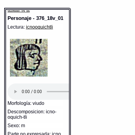
VALERIANO - 376_18v
Personaje - 376_18v_01
Lectura:
icnooquichtli
Morfología: viudo
Descomposicion: icno-
oquich-tli
Sexo: m
Parte no expresada: icno,