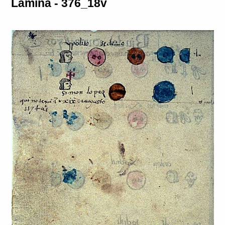
Lámina - 376_18v