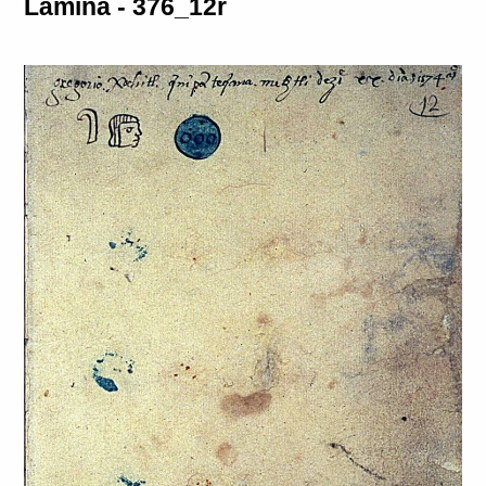
Lámina - 376_12r