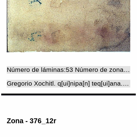
Número de láminas:53 Número de zonas:54
Gregorio Xochitl. q[ui]nipa[n] teq[ui]ana. Metztli deziembre XX días 1574 años.
Zona - 376_12r