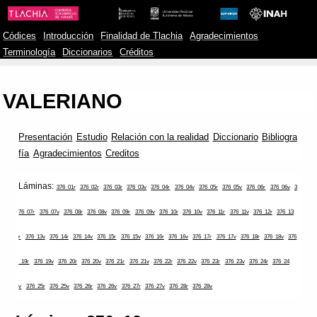
Códices
Introducción
Finalidad de Tlachia
Agradecimientos
Terminología
Diccionarios
Créditos
VALERIANO
Presentación
Estudio
Relación con la realidad
Diccionario
Bibliogra
fía
Agradecimientos
Creditos
Láminas:
376_01r
376_02r
376_03r
376_03v
376_04r
376_04v
376_05r
376_05v
376_06r
376_06v
3
76_07r
376_07v
376_08r
376_08v
376_09r
376_09v
376_10r
376_10v
376_11r
376_11v
376_12r
376_13
r
376_13v
376_14r
376_14v
376_15r
376_15v
376_16r
376_16v
376_17r
376_17v
376_18r
376_18v
376
_19r
376_19v
376_20r
376_20v
376_21r
376_21v
376_22r
376_22v
376_23r
376_23v
376_24r
376_24
v
376_25r
376_25v
376_26r
376_26v
376_27r
376_27v
376_28r
376_28v