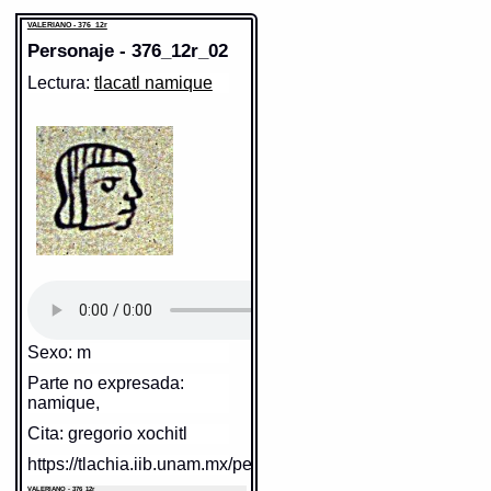
VALERIANO - 376_12r
Personaje - 376_12r_02
Lectura:
tlacatl namique
Sexo: m
Parte no expresada:
namique,
Cita: gregorio xochitl
https://tlachia.iib.unam.mx/personaje/376_12r_02
VALERIANO - 376_12r