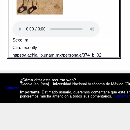
Sexo: m
Cita: tecohtly
https://tlachia.iib.unam.mx/personaje/374_b_02
APERREAMIENTO - 374
Elemento:
tlacatl
¿Cómo citar este recurso web?
Tlachia
[en línea]. Universidad Nacional Autónoma de México [Ciud
Contacto
Importante:
Estimado usuario, queremos comentarle que este siti
pondremos mucha antención a todos sus comentarios.
Comentar