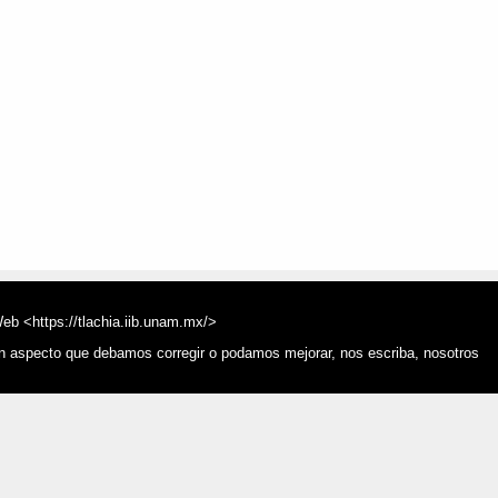
Web <https://tlachia.iib.unam.mx/>
ún aspecto que debamos corregir o podamos mejorar, nos escriba, nosotros