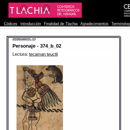
Códices
Introducción
Finalidad de Tlachia
Agradecimientos
Terminolog
APERREAMIENTO - 374
Personaje - 374_b_02
Lectura:
tecaman teuctli