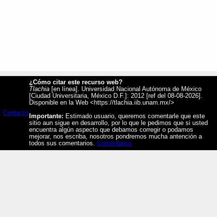
¿Cómo citar este recurso web?
Tlachia
[en línea]. Universidad Nacional Autónoma de México
[Ciudad Universitaria, México D.F.]: 2012 [ref del 08-08-2026].
Disponible en la Web <https://tlachia.iib.unam.mx/>
Contacto
Importante:
Estimado usuario, queremos comentarle que este
sitio aun sigue en desarrollo, por lo que le pedimos que si usted
encuentra algún aspecto que debamos corregir o podamos
mejorar, nos escriba, nosotros pondremos mucha antención a
todos sus comentarios.
Comentarios