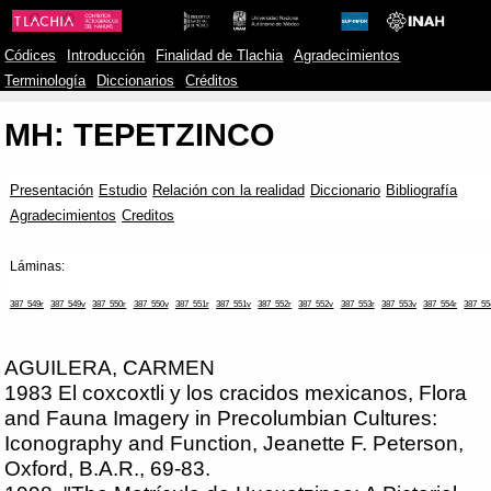
Códices
Introducción
Finalidad de Tlachia
Agradecimientos
Terminología
Diccionarios
Créditos
MH: TEPETZINCO
Presentación
Estudio
Relación con la realidad
Diccionario
Bibliografía
Agradecimientos
Creditos
Láminas:
387_549r
387_549v
387_550r
387_550v
387_551r
387_551v
387_552r
387_552v
387_553r
387_553v
387_554r
387_55
AGUILERA, CARMEN
1983 El coxcoxtli y los cracidos mexicanos, Flora
and Fauna Imagery in Precolumbian Cultures:
Iconography and Function, Jeanette F. Peterson,
Oxford, B.A.R., 69-83.