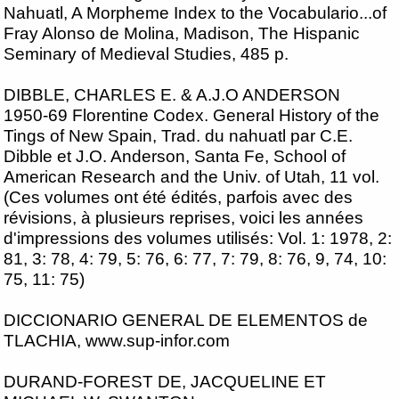
Nahuatl, A Morpheme Index to the Vocabulario...of
Fray Alonso de Molina, Madison, The Hispanic
Seminary of Medieval Studies, 485 p.
DIBBLE, CHARLES E. & A.J.O ANDERSON
1950-69 Florentine Codex. General History of the
Tings of New Spain, Trad. du nahuatl par C.E.
Dibble et J.O. Anderson, Santa Fe, School of
American Research and the Univ. of Utah, 11 vol.
(Ces volumes ont été édités, parfois avec des
révisions, à plusieurs reprises, voici les années
d'impressions des volumes utilisés: Vol. 1: 1978, 2:
81, 3: 78, 4: 79, 5: 76, 6: 77, 7: 79, 8: 76, 9, 74, 10:
75, 11: 75)
DICCIONARIO GENERAL DE ELEMENTOS de
TLACHIA, www.sup-infor.com
DURAND-FOREST DE, JACQUELINE ET