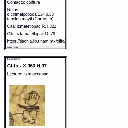
Contacto: coiffure
Notas:
c.chimalpopoca:134,p.33
tepolotzmaytl (Carrasco)
Cita: izmatetlopac R. I,321
Cita: iztamatetlapac D. 79
https://tlachia.iib.unam.mx/glifo/X.050.H.08
Xolotl - X.050
Elemento:
macpalli
Xolotl - X.060
Glifo - X.060.H.07
Lectura
: itzmatetlapac
Sentido: mano, palma de la mano
Valor fonético: ma
https://tlachia.iib.unam.mx/elemento/01_03_07
macpalli