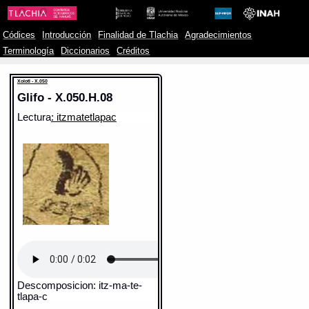
Códices
Introducción
Finalidad de Tlachia
Agradecimientos
Terminología
Diccionarios
Créditos
Xolotl - X.050
Glifo - X.050.H.08
Lectura
: itzmatetlapac
Descomposicion: itz-ma-te-
tlapa-c