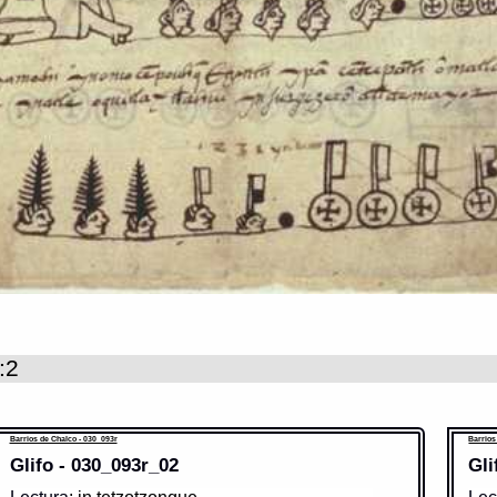
:2
Barrios de Chalco - 030_093r
Barrios
Glifo - 030_093r_02
Gli