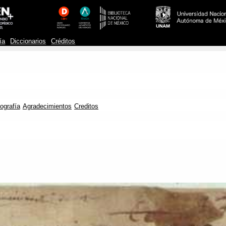
ía
Diccionarios
Créditos
iografía
Agradecimientos
Creditos