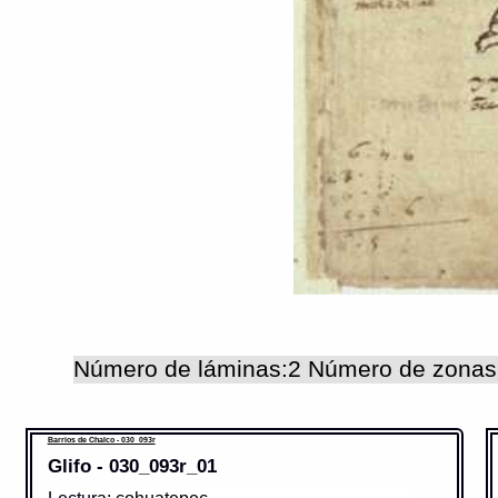
Número de láminas:2 Número de zonas
Barrios de Chalco - 030_093r
Glifo - 030_093r_01