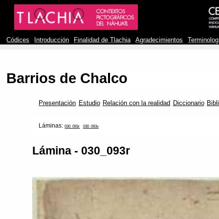
Códices
Introducción
Finalidad de Tlachia
Agradecimientos
Terminolog
Barrios de Chalco
Presentación
Estudio
Relación con la realidad
Diccionario
Bibl
Láminas:
030_093r
030_093v
Lámina - 030_093r