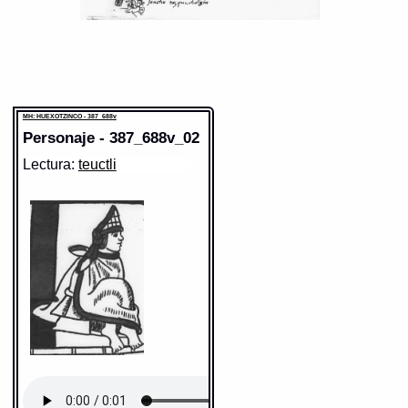
MH: HUEXOTZINCO - 387_688v
Personaje - 387_688v_02
Lectura:
teuctli