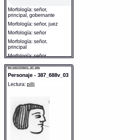
Morfología: señor,
principal, gobernante
Morfología: señor, juez
Morfología: señor
Morfología: señor,
principal
Morfología: señor,
gobernante
MH: HUEXOTZINCO - 387_688v
Descomposicion: teuc-tli
Personaje - 387_688v_03
Relato: pil
Lectura:
pilli
Sexo: m
https://tlachia.iib.unam.mx/personaje/387_688v_02
teuctli
Paleografía:
tëuctli
Grafía normalizada:
teuctli
Tipo:
r.n.
Traducción uno:
señor / amo /
cihuä~, señora / dios -véase
totëcuiyo / republicano