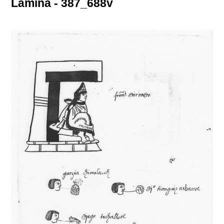
Lámina - 387_688v