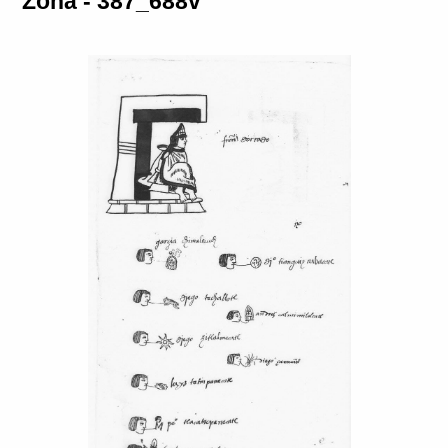
Zona - 387_688v