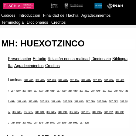
Códices
Introducción
Finalidad de Tlachia
Agradecimientos
Terminología
Diccionarios
Créditos
MH: HUEXOTZINCO
Presentación
Estudio
Relación con la realidad
Diccionario
Bibliogra
fía
Agradecimientos
Creditos
Láminas:
387_482r
387_482v
387_483r
387_483v
387_484r
387_484v
387_485r
387_485v
387_486
r
387_486v
387_487r
387_487v
387_488r
387_488v
387_489r
387_489v
387_490r
387_490v
387_491r
38
7_491v
387_492r
387_492v
387_493r
387_493v
387_685r
387_685v
387_686r
387_686v
387_687r
387_68
7v
387_688r
387_688v
387_689r
387_689v
387_690r
387_690v
387_691r
387_691v
387_692r
387_692
v
387_693r
387_693v
387_694r
387_694v
387_695r
387_695v
387_696r