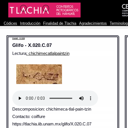
Códices
Introducción
Finalidad de Tlachia
Agradecimientos
Terminolog
Xolotl - X.020
Glifo - X.020.C.07
Lectura
: chichimecatlalpaintzin
Descomposicion: chichimeca-tlal-pain-tzin
Contacto: coiffure
https://tlachia.iib.unam.mx/glifo/X.020.C.07