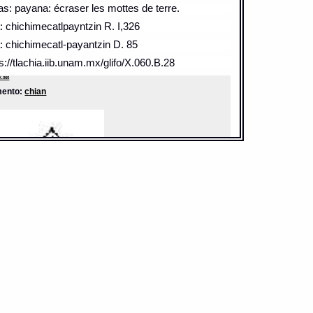
as: payana: écraser les mottes de terre.
a: chichimecatlpayntzin R. I,326
a: chichimecatl-payantzin D. 85
s://tlachia.iib.unam.mx/glifo/X.060.B.28
X.060
mento:
chian
ido: semilla aceitosa
r fonético: chichimeca
s://tlachia.iib.unam.mx/elemento/03_04_06
n
grafía:
Chian