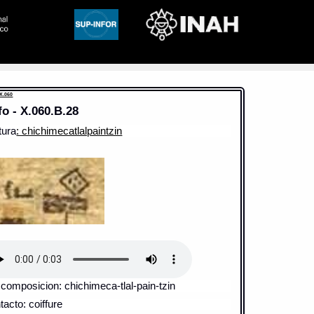
 X.060
fo - X.060.B.28
tura
: chichimecatlalpaintzin
composicion: chichimeca-tlal-pain-tzin
acto: coiffure