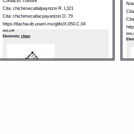
Contacto: coiffure
Not
Cita: chichimecatlalpayntzin R. I,321
Cit
Cita: chichimecatlacpayantzin D. 79
Cit
https://tlachia.iib.unam.mx/glifo/X.050.C.04
http
Xolotl - X.050
Xolotl - 
Elemento:
chian
Ele
Sentido: semilla aceitosa
Sent
Valor fonético: chichimeca
Valo
https://tlachia.iib.unam.mx/elemento/03_04_06
http
chian
Paleografía:
Chian
chia
Grafía normalizada:
chian
Paleo