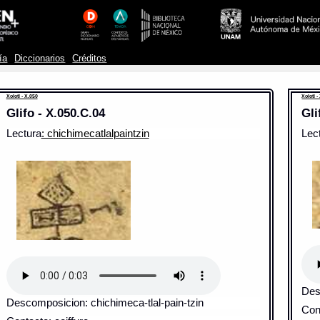
ía
Diccionarios
Créditos
Xolotl - X.050
Xolotl -
Glifo - X.050.C.04
Gli
Lectura
: chichimecatlalpaintzin
Lec
Des
Descomposicion: chichimeca-tlal-pain-tzin
Cont