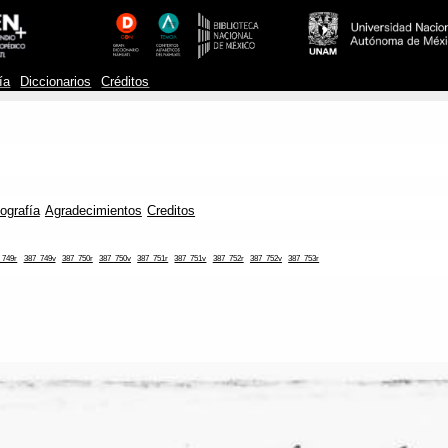
ía
Diccionarios
Créditos
iografía
Agradecimientos
Creditos
_749r
387_749v
387_750r
387_750v
387_751r
387_751v
387_752r
387_752v
387_753r