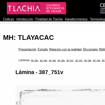
Códices
Introducción
Finalidad de Tlachia
Agradecimientos
Terminolog
MH: TLAYACAC
Presentación
Estudio
Relación con la realidad
Diccionario
Bibl
Láminas:
387_535r
387_535v
387_536r
387_536v
387_537r
387_537v
387_538r
387_748v
387
Lámina - 387_751v