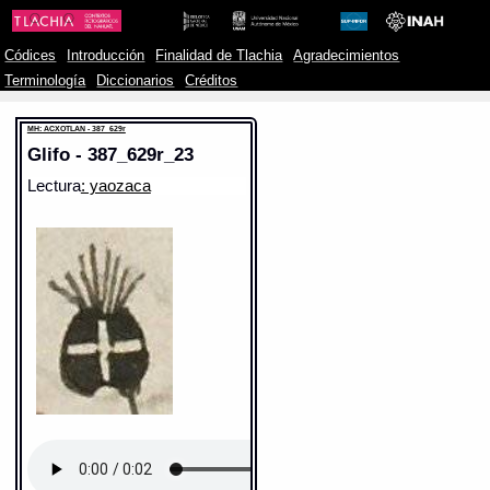
Códices
Introducción
Finalidad de Tlachia
Agradecimientos
Terminología
Diccionarios
Créditos
MH: ACXOTLAN - 387_629r
Glifo - 387_629r_23
Lectura
: yaozaca