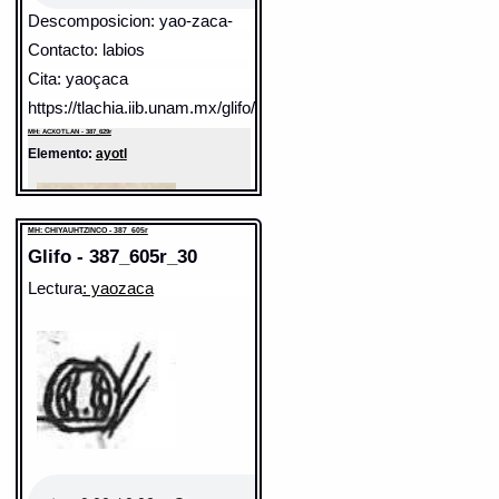
Descomposicion: yao-zaca-
Contacto: labios
Cita: yaoçaca
https://tlachia.iib.unam.mx/glifo/387_629r_23
MH: ACXOTLAN - 387_629r
Elemento:
ayotl
MH: CHIYAUHTZINCO - 387_605r
Glifo - 387_605r_30
Lectura
: yaozaca
Sentido: tortuga
Valor fonético: yao
https://tlachia.iib.unam.mx/elemento/02.02.28