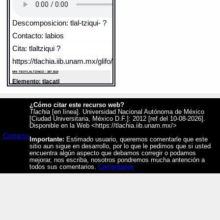
Descomposicion: tlal-tziqui- ?
Contacto: labios
Cita: tlaltziqui ?
https://tlachia.iib.unam.mx/glifo/387_812r_30
MH: TEOTLALTZINCO - 387_812r
Elemento:
tlacatl
¿Cómo citar este recurso web?
Tlachia
[en línea]. Universidad Nacional Autónoma de México
[Ciudad Universitaria, México D.F.]: 2012 [ref del 10-08-2026].
Disponible en la Web <https://tlachia.iib.unam.mx/>
Contacto
Importante:
Estimado usuario, queremos comentarle que este
sitio aun sigue en desarrollo, por lo que le pedimos que si usted
encuentra algún aspecto que debamos corregir o podamos
mejorar, nos escriba, nosotros pondremos mucha antención a
todos sus comentarios.
Comentarios
Sentido: hombre
Valor fonético: tziqui
https://tlachia.iib.unam.mx/elemento/01.01.01