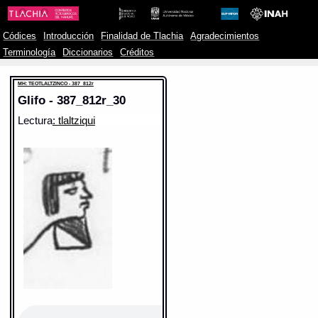
Códices
Introducción
Finalidad de Tlachia
Agradecimientos
Terminología
Diccionarios
Créditos
MH: TEOTLALTZINCO - 387_812r
Glifo - 387_812r_30
Lectura
: tlaltziqui