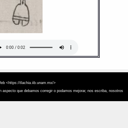
composicion: te-pan-pix-que
: {tepâpixque}
ps://tlachia.iib.unam.mx/glifo/387_643r_07
OMPAN - 387_643r
Web <https://tlachia.iib.unam.mx/>
mento:
pantli
ún aspecto que debamos corregir o podamos mejorar, nos escriba, nosotros