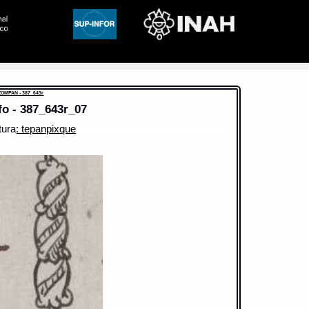
ZOMPAN - 387_643r
fo - 387_643r_07
tura
: tepanpixque