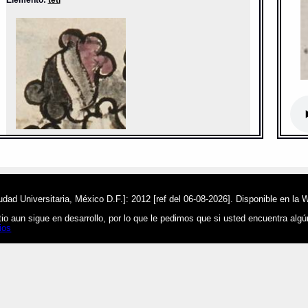
Des
Cita
htt
Sentido: piedra ; clasificador
MH: ATZ
ad Universitaria, México D.F.]: 2012 [ref del 06-08-2026]. Disponible en la 
Valor fonético: te
Ele
o aun sigue en desarrollo, por lo que le pedimos que si usted encuentra alg
https://tlachia.iib.unam.mx/elemento/04.04.01
ios
tetl
Paleografía:
tetl
Grafía normalizada:
tetl
Tipo:
r.n.
Traducción uno:
piedra
Traducción dos:
piedra
Diccionario:
Arenas
Contexto:
PIEDRA
tetl
= la piedra (Palabras que comunmente se suelen dezir nombrando diversas