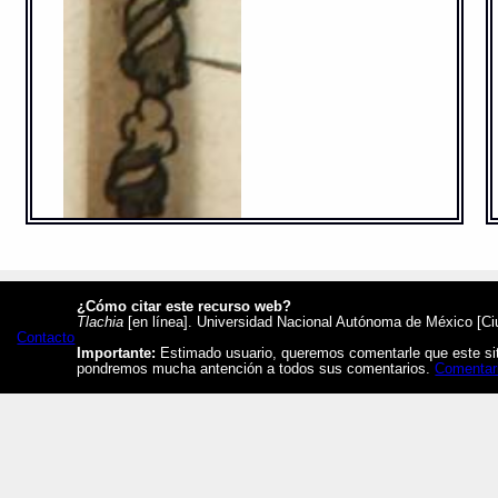
¿Cómo citar este recurso web?
Tlachia
[en línea]. Universidad Nacional Autónoma de México [Ciud
Contacto
Importante:
Estimado usuario, queremos comentarle que este siti
Descomposicion: te-pan-pix-que
pondremos mucha antención a todos sus comentarios.
Comentar
Contacto: cabeza
Parte no expresada: -pix,
Cita: tepâpixq^ iiii
https://tlachia.iib.unam.mx/glifo/387_519r_42