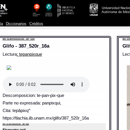
ía
Diccionarios
Créditos
MH: ALMOYAHUACAN - 387_520r
MH: AT
Glifo - 387_520r_16a
Gli
Lectura
: tepanpixque
Lec
Descomposicion: te-pan-pix-que
Parte no expresada: panpixqui,
Cita: tepâpixq^
https://tlachia.iib.unam.mx/glifo/387_520r_16a
MH: ALMOYAHUACAN - 387_520r
Elemento:
tetl