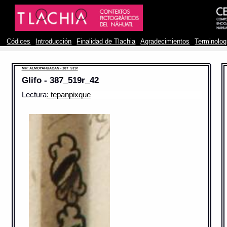
Códices
Introducción
Finalidad de Tlachia
Agradecimientos
Terminolog
MH: ALMOYAHUACAN - 387_519r
Glifo - 387_519r_42
Lectura
: tepanpixque