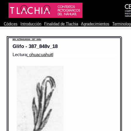
Códices
Introducción
Finalidad de Tlachia
Agradecimientos
Terminolog
MH: AZTAHUAYAN - 387_848v
Glifo - 387_848v_18
Lectura
: ohuacuahuitl