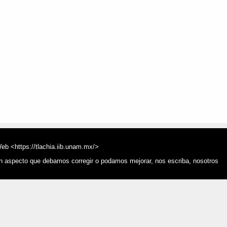
Web <https://tlachia.iib.unam.mx/>
ún aspecto que debamos corregir o podamos mejorar, nos escriba, nosotros