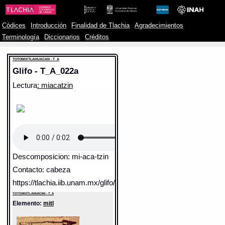
Códices
Introducción
Finalidad de Tlachia
Agradecimientos
Terminología
Diccionarios
Créditos
TOTOMIXTLAHUACAN - T_A
Glifo - T_A_022a
Lectura
: miacatzin
Descomposicion: mi-aca-tzin
Contacto: cabeza
https://tlachia.iib.unam.mx/glifo/T_A_022a
TOTOMIXTLAHUACAN - T_A
Elemento:
mitl