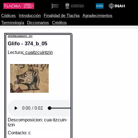
Códices
Introducción
Finalidad de Tlachia
Agradecimientos
Terminología
Diccionarios
Créditos
APERREAMIENTO - 374
Glifo - 374_b_05
Lectura
: cuaitzcuintzin
Descomposicion: cua-itzcuin-
tzin
Contacto: c