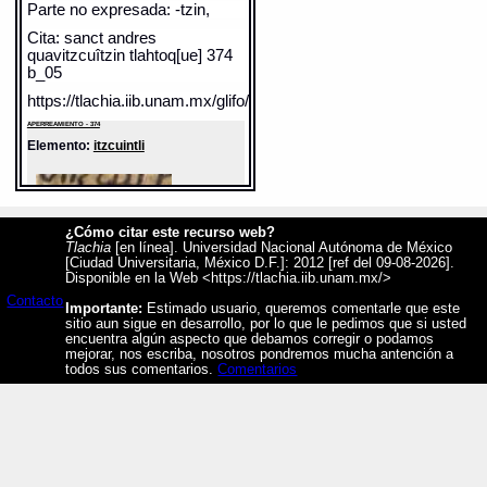
Parte no expresada: -tzin,
Cita: sanct andres
quavitzcuîtzin tlahtoq[ue] 374
b_05
https://tlachia.iib.unam.mx/glifo/374_b_05
APERREAMIENTO - 374
Elemento:
itzcuintli
¿Cómo citar este recurso web?
Tlachia
[en línea]. Universidad Nacional Autónoma de México
[Ciudad Universitaria, México D.F.]: 2012 [ref del 09-08-2026].
Disponible en la Web <https://tlachia.iib.unam.mx/>
Contacto
Importante:
Estimado usuario, queremos comentarle que este
sitio aun sigue en desarrollo, por lo que le pedimos que si usted
encuentra algún aspecto que debamos corregir o podamos
mejorar, nos escriba, nosotros pondremos mucha antención a
todos sus comentarios.
Comentarios
Sentido: perro
Valor fonético: cua
Valor fonético: itzcuin
https://tlachia.iib.unam.mx/elemento/02.02.12