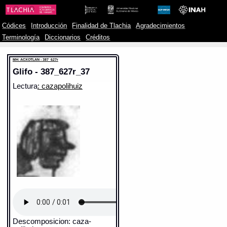
Códices
Introducción
Finalidad de Tlachia
Agradecimientos
Terminología
Diccionarios
Créditos
MH: ACXOTLAN - 387_627r
Glifo - 387_627r_37
Lectura
: cazapolihuiz
Descomposicion: caza-