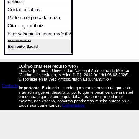
polihuiz-
Contacto: labios
Parte no expresada: caza,
Cita: caçapolihuiz
https://tlachia.iib.unam.mx/glifo/387_627r_37
MH: ACXOTLAN - 387_627r
Elemento:
tlacatl
¿Cómo citar este recurso web?
Tlachia
[en línea]. Universidad Nacional Autónoma de México
[Ciudad Universitaria, México D.F.]: 2012 [ref del 08-08-2026].
Disponible en la Web <https://tlachia.iib.unam.mx/>
Contacto
Importante:
Estimado usuario, queremos comentarle que este
sitio aun sigue en desarrollo, por lo que le pedimos que si usted
encuentra algún aspecto que debamos corregir o podamos
mejorar, nos escriba, nosotros pondremos mucha antención a
todos sus comentarios.
Comentarios
Sentido: hombre
Valor fonético: !
https://tlachia.iib.unam.mx/elemento/01.01.01