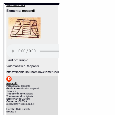
TEPETLAOZTOC - K02_A
Elemento:
teopantli
Sentido: templo
Valor fonético: teopantli
https://tlachia.iib.unam.mx/elemento/05.01.09
teopantli
Paleografía:
teöpantli
Grafía normalizada:
teopantli
Tipo:
r.n.
Traducción uno:
iglesia
Traducción dos:
iglesia
Diccionario:
Carochi
Contexto:
IGLESIA
teöpancalli
= Iglesia (1.6.4)
Fuente:
1645 Carochi
Notas:
ö--