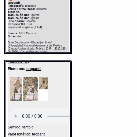
teopantli
Paleografía:
teöpantli
Grafía normalizada:
teopantli
Tipo:
r.n.
Traducción uno:
iglesia
Traducción dos:
iglesia
Diccionario:
Carochi
Contexto:
IGLESIA
teöpancalli
= Iglesia (1.6.4)
Fuente:
1645 Carochi
Notas:
ö--
Gran Diccionario Náhuatl [en línea].
Universidad Nacional Autónoma de México
[Ciudad Universitaria, México D.F.]: 2012 [29-
08-2020]. Disponible en la Web
http://www.gdn.unam.mx/contexto/18178
CUAUHTINCHAN 2 - MC2
Elemento:
teopantli
Sentido: templo
Valor fonético: teopantl