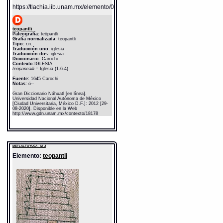
https://tlachia.iib.unam.mx/elemento/05.01.09
teopantli
Paleografía:
teöpantli
Grafía normalizada:
teopantli
Tipo:
r.n.
Traducción uno:
iglesia
Traducción dos:
iglesia
Diccionario:
Carochi
Contexto:
IGLESIA
teöpancalli
= Iglesia (1.6.4)
Fuente:
1645 Carochi
Notas:
ö--
Gran Diccionario Náhuatl [en línea].
Universidad Nacional Autónoma de México
[Ciudad Universitaria, México D.F.]: 2012 [29-
08-2020]. Disponible en la Web
http://www.gdn.unam.mx/contexto/18178
METLALTOYUCA - M_J
Elemento:
teopantli