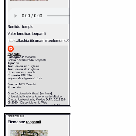
Sentido: templo
Valor fonético: teopantli
https://tlachia.iib.unam.mx/elemento/05.01.09
teopantli
Paleografía:
teöpantli
Grafía normalizada:
teopantli
Tipo:
r.n.
Traducción uno:
iglesia
Traducción dos:
iglesia
Diccionario:
Carochi
Contexto:
IGLESIA
teöpancalli
= Iglesia (1.6.4)
Fuente:
1645 Carochi
Notas:
ö--
Gran Diccionario Náhuatl [en línea].
Universidad Nacional Autónoma de México
[Ciudad Universitaria, México D.F.]: 2012 [29-
08-2020]. Disponible en la Web
http://www.gdn.unam.mx/contexto/18178
TEPECHPAN - E_15
Elemento:
teopantli