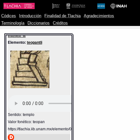
Códices
Introducción
Finalidad de Tlachia
Agradecimientos
Terminología
Diccionarios
Créditos
20 MAZORCAS - 391
Elemento:
teopantli
Sentido: templo
Valor fonético: teopan
https://tlachia.iib.unam.mx/elemento/05.01.09