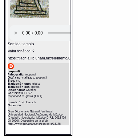
Sentido: templo
Valor fonético: ?
https://tlachia.iib.unam.mx/elemento/05.01.09
teopantli
Paleografía:
teöpantli
Grafía normalizada:
teopantli
Tipo:
r.n.
Traducción uno:
iglesia
Traducción dos:
iglesia
Diccionario:
Carochi
Contexto:
IGLESIA
teöpancalli
= Iglesia (1.6.4)
Fuente:
1645 Carochi
Notas:
ö--
Gran Diccionario Náhuatl [en línea].
Universidad Nacional Autónoma de México
[Ciudad Universitaria, México D.F.]: 2012 [29-
08-2020]. Disponible en la Web
http://www.gdn.unam.mx/contexto/18178