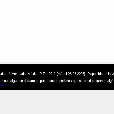
ad Universitaria, México D.F.]: 2012 [ref del 08-08-2026]. Disponible en la 
o aun sigue en desarrollo, por lo que le pedimos que si usted encuentra alg
ios