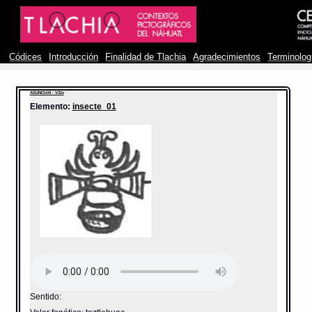
Códices
Introducción
Finalidad de Tlachia
Agradecimientos
Terminolog
ASUNCIóN - V31v
Elemento:
insecte_01
Sentido: