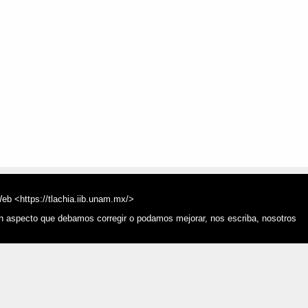
Web <https://tlachia.iib.unam.mx/>
ún aspecto que debamos corregir o podamos mejorar, nos escriba, nosotros