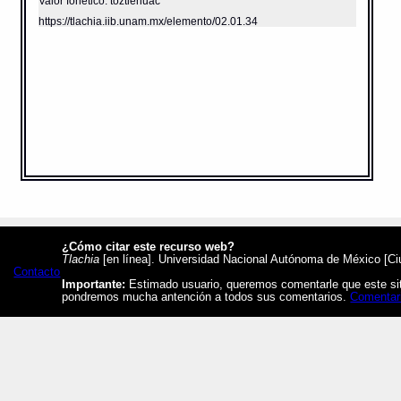
Valor fonético: toztlehuac
https://tlachia.iib.unam.mx/elemento/02.01.34
¿Cómo citar este recurso web?
Tlachia
[en línea]. Universidad Nacional Autónoma de México [Ciud
Contacto
Importante:
Estimado usuario, queremos comentarle que este siti
pondremos mucha antención a todos sus comentarios.
Comentar