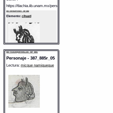
https://tlachia.iib.unam.mx/personaje/387_608r_03
MH: CHIYAUHTZINCO - 387_608r
Elemento:
cihuatl
MH: CUAUHQUECHOLLAN - 387_885r
Personaje - 387_885r_05
Lectura:
micque namiqueque
Sentido: mujer
Valor fonético: cihuatl
https://tlachia.iib.unam.mx/elemento/01.02.11
cihuatl
Paleografía:
cihuatl
Grafía normalizada:
cihuatl
Tipo:
r.n.
Análisis:
r.n. + -suf. abs. (tl)
Forma:
cihua + -tl