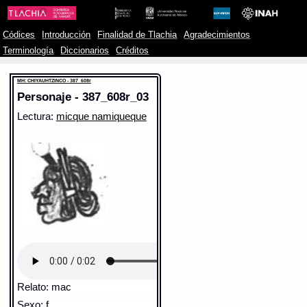
Códices
Introducción
Finalidad de Tlachia
Agradecimientos
Terminología
Diccionarios
Créditos
MH: CHIYAUHTZINCO - 387_608r
Personaje - 387_608r_03
Lectura:
micque namiqueque
Relato: mac
Sexo: f