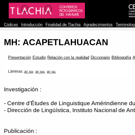
Códices
Introducción
Finalidad de Tlachia
Agradecimientos
Terminolog
MH: ACAPETLAHUACAN
Presentación
Estudio
Relación con la realidad
Diccionario
Bibliografía
A
Láminas:
387_910r
387_910v
387_911r
Investigación :
- Centre d'Études de Linguistique Amérindienne du
- Dirección de Lingüística, Instituto Nacional de An
Publicación :