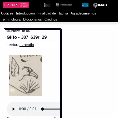
Códices
Introducción
Finalidad de Tlachia
Agradecimientos
Terminología
Diccionarios
Créditos
MH: ATZOMPAN - 387_639r
Glifo - 387_639r_29
Lectura
: zacatlo