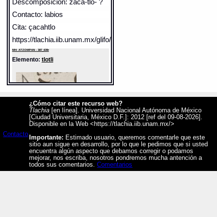
Descomposicion: zaca-tlo- ?
Contacto: labios
Cita: çacahtlo
https://tlachia.iib.unam.mx/glifo/387_639r_29
MH: ATZOMPAN - 387_639r
Elemento:
tlotli
¿Cómo citar este recurso web?
Tlachia
[en línea]. Universidad Nacional Autónoma de México
[Ciudad Universitaria, México D.F.]: 2012 [ref del 09-08-2026].
Disponible en la Web <https://tlachia.iib.unam.mx/>
Contacto
Importante:
Estimado usuario, queremos comentarle que este
sitio aun sigue en desarrollo, por lo que le pedimos que si usted
encuentra algún aspecto que debamos corregir o podamos
mejorar, nos escriba, nosotros pondremos mucha antención a
Sentido: halcón, gavilán
todos sus comentarios.
Comentarios
Valor fonético: tlo
https://tlachia.iib.unam.mx/elemento/02.01.52
tlotli
Paleografía:
TLOHTLI
Grafía normalizada:
tlotli