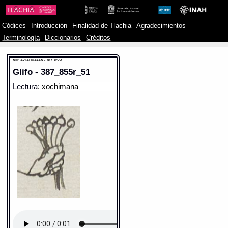
Códices
Introducción
Finalidad de Tlachia
Agradecimientos
Terminología
Diccionarios
Créditos
MH: AZTAHUAYAN - 387_855r
Glifo - 387_855r_51
Lectura
: xochimana