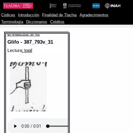
Códices
Introducción
Finalidad de Tlachia
Agradecimientos
Terminología
Diccionarios
Créditos
MH: TETZMOLLOCAN - 387_793v
Glifo - 387_793v_31
Lectura
: topil