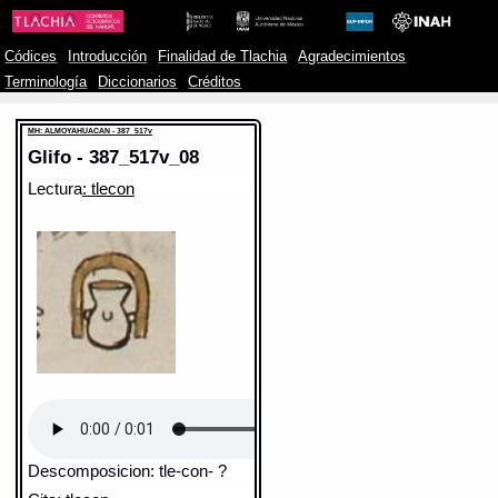
Códices
Introducción
Finalidad de Tlachia
Agradecimientos
Terminología
Diccionarios
Créditos
MH: ALMOYAHUACAN - 387_517v
Glifo - 387_517v_08
Lectura
: tlecon
Descomposicion: tle-con- ?