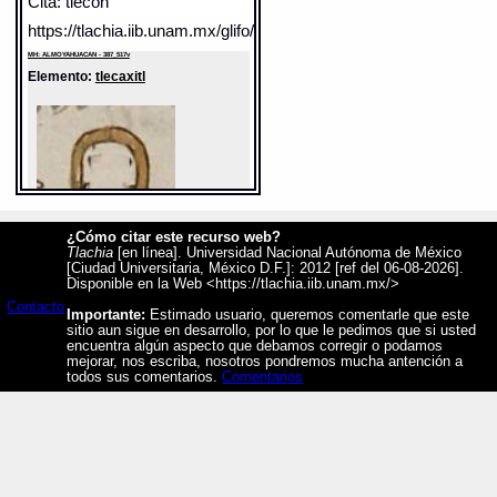
Cita: tlecon
https://tlachia.iib.unam.mx/glifo/387_517v_08
MH: ALMOYAHUACAN - 387_517v
Elemento:
tlecaxitl
¿Cómo citar este recurso web?
Tlachia
[en línea]. Universidad Nacional Autónoma de México
[Ciudad Universitaria, México D.F.]: 2012 [ref del 06-08-2026].
Disponible en la Web <https://tlachia.iib.unam.mx/>
Contacto
Importante:
Estimado usuario, queremos comentarle que este
sitio aun sigue en desarrollo, por lo que le pedimos que si usted
Sentido: incensario de barro
encuentra algún aspecto que debamos corregir o podamos
mejorar, nos escriba, nosotros pondremos mucha antención a
Valor fonético: tle
todos sus comentarios.
Comentarios
https://tlachia.iib.unam.mx/elemento/05.03.30
tlecaxitl
Paleografía:
tlecaxitl
Grafía normalizada:
tlecaxitl
Tipo:
r.n.
Análisis:
r.n. - r.n. + -suf. abs. (tl)
Forma:
tle-caxi + -tl