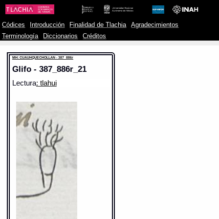
Códices
Introducción
Finalidad de Tlachia
Agradecimientos
Terminología
Diccionarios
Créditos
MH: CUAUHQUECHOLLAN - 387_886r
Glifo - 387_886r_21
Lectura
: tlahui