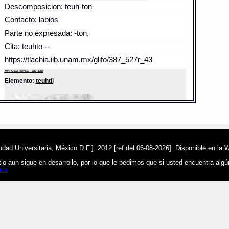
Descomposicion: teuh-ton
Contacto: labios
Parte no expresada: -ton,
Cita: teuhto---
https://tlachia.iib.unam.mx/glifo/387_527r_43
MH: OCOTEPEC - 387_527r
Elemento:
teuhtli
ad Universitaria, México D.F.]: 2012 [ref del 06-08-2026]. Disponible en la 
o aun sigue en desarrollo, por lo que le pedimos que si usted encuentra alg
ios
Sentido: polvo
Valor fonético: teuh