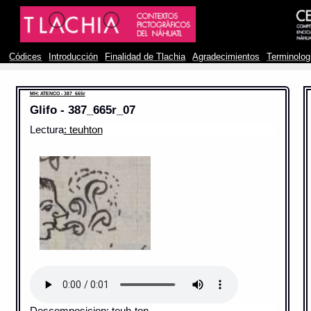
Códices
Introducción
Finalidad de Tlachia
Agradecimientos
Terminolog
MH: ATENCO - 387_665r
Glifo - 387_665r_07
Lectura
: teuhton
Descomposicion: teuh-ton