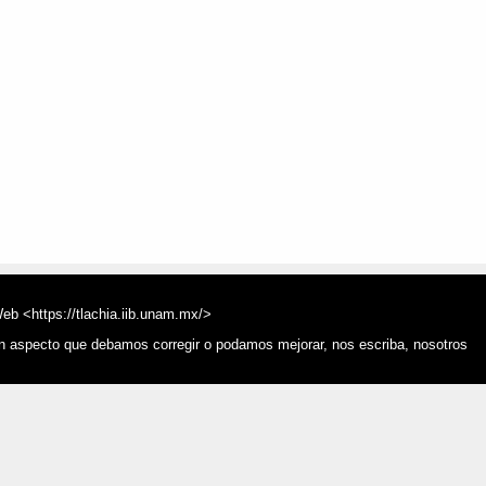
Web <https://tlachia.iib.unam.mx/>
ún aspecto que debamos corregir o podamos mejorar, nos escriba, nosotros