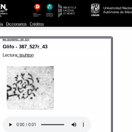
ía
Diccionarios
Créditos
MH: OCOTEPEC - 387_527r
Glifo - 387_527r_43
Lectura
: teuhton