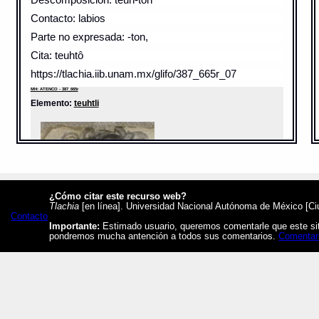
Contacto: labios
Parte no expresada: -ton,
Cita: teuhtô
https://tlachia.iib.unam.mx/glifo/387_665r_07
MH: ATENCO - 387_665r
Elemento:
teuhtli
¿Cómo citar este recurso web?
Tlachia
[en línea]. Universidad Nacional Autónoma de México [Ciud
Contacto
Importante:
Estimado usuario, queremos comentarle que este siti
pondremos mucha antención a todos sus comentarios.
Comentar
Sentido: polvo
Valor fonético: teuh
https://tlachia.iib.unam.mx/elemento/04.04.13